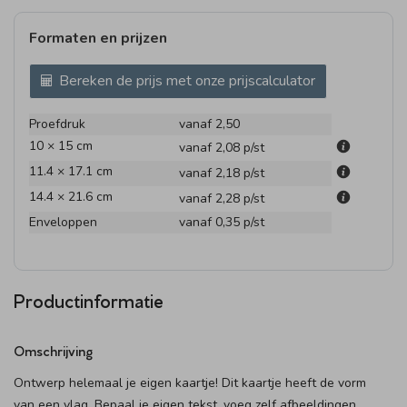
Formaten en prijzen
Bereken de prijs met onze prijscalculator
Proefdruk
vanaf 2,50
10 × 15 cm
vanaf 2,08
p/st
11.4 × 17.1 cm
vanaf 2,18
p/st
14.4 × 21.6 cm
vanaf 2,28
p/st
Enveloppen
vanaf 0,35
p/st
Productinformatie
Omschrijving
Ontwerp helemaal je eigen kaartje! Dit kaartje heeft de vorm
van een vlag. Bepaal je eigen tekst, voeg zelf afbeeldingen