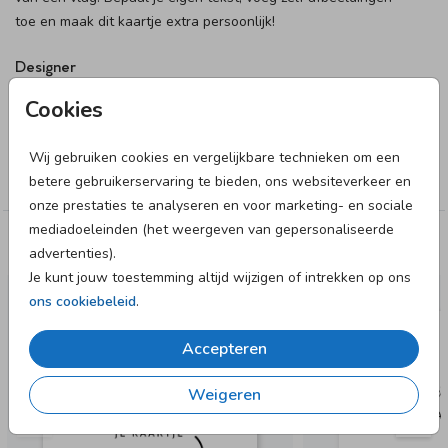
toe en maak dit kaartje extra persoonlijk!
Designer
HG Collectie
Cookies
Collectie
Wij gebruiken cookies en vergelijkbare technieken om een
Blanco
betere gebruikerservaring te bieden, ons websiteverkeer en
onze prestaties te analyseren en voor marketing- en sociale
mediadoeleinden (het weergeven van gepersonaliseerde
Deze designs vind je misschien ook leuk
advertenties).
Je kunt jouw toestemming altijd wijzigen of intrekken op ons
ons cookiebeleid
.
Accepteren
Weigeren