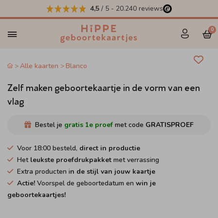
4,5
/ 5
-
20.240
reviews
0
Alle kaarten
Blanco
Zelf maken geboortekaartje in de vorm van een
vlag
Bestel je
gratis 1e proef
met code
GRATISPROEF
Voor 18:00 besteld,
direct in productie
Het
leukste proefdrukpakket
met verrassing
Extra producten i
n de stijl van jouw kaartje
Actie!
Voorspel de geboortedatum en
win je
geboortekaartjes!