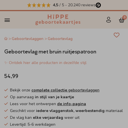
4,5
/ 5
-
20.240
reviews
0
Geboortevlaggen
Geboortevlag
Geboortevlag met bruin ruitjespatroon
✨ Ontdek hier alle producten in dezelfde stijl
54,99
Bekijk onze
complete collectie
geboortevlaggen
Op aanvraag
in stijl van je kaartje
Lees voor het ontwerpen
de info-pagina
Geschikt voor
iedere vlaggenstok, weerbestendig
materiaal
De vlag kan
elke verjaardag
weer uit
Levertijd: 5-6 werkdagen