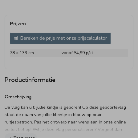
Prijzen
Bereken de prijs met onze prijscalculator
78 × 133 cm
vanaf 54,99
p/st
Productinformatie
Omschrijving
De vlag kan uit: jullie kindje is geboren! Op deze geboortevlag
staat de naam van jullie kleintje in blauw op bruin
ruitjespatroon. Pas het ontwerp naar wens aan in onze online
editor. Let op! Wil je deze vlag personaliseren? Vergeet dan
niet om beide zijdes van de vlag aan te passen.