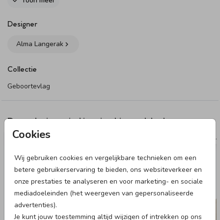
Toon meer
Dit product maakt onderdeel uit van
deze set
.
Designer
Alma Langerak
Collectie
Geboortevlag
Deze designs vind je misschien ook leuk
Cookies
VLAG
VL
Wij gebruiken cookies en vergelijkbare technieken om een
betere gebruikerservaring te bieden, ons websiteverkeer en
onze prestaties te analyseren en voor marketing- en sociale
mediadoeleinden (het weergeven van gepersonaliseerde
advertenties).
Je kunt jouw toestemming altijd wijzigen of intrekken op ons