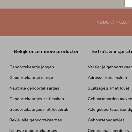
VEILIG WINKELEN
Bekijk onze mooie producten
Extra’s & inspirat
Geboortekaartje jongen
Versier je geboortekaar
Geboortekaartje meisje
Adresstickers maken
Neutrale geboortekaartjes
Sluitzegels (met folie)
Geboortekaartjes zelf maken
Geboorteborden make
Geboortekaartjes met foliedruk
Alle geboorteaankondi
Bekijk alle geboortekaartjes
Geboortebedankjes
Nieuwe geboortekaartjes
Gepersonaliseerde kr