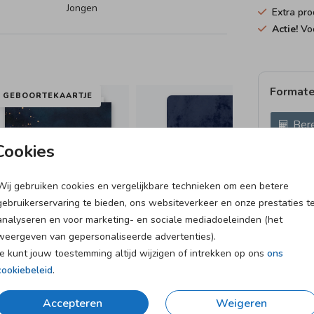
Jongen
Extra pro
Actie!
Voo
Formate
GEBOORTEKAARTJE
Bere
Cookies
Proefdruk
10 × 15 c
Wij gebruiken cookies en vergelijkbare technieken om een betere
Envelopp
gebruikerservaring te bieden, ons websiteverkeer en onze prestaties t
analyseren en voor marketing- en sociale mediadoeleinden (het
weergeven van gepersonaliseerde advertenties).
Je kunt jouw toestemming altijd wijzigen of intrekken op ons
ons
cookiebeleid
.
et
Verzending in 1-2 werkdagen
Accepteren
Weigeren
Naar Nederland én België