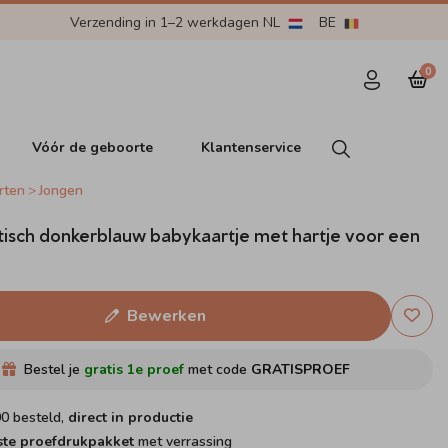
Verzending in 1–2 werkdagen NL
BE
0
Vóór de geboorte
Klantenservice
rten
Jongen
tisch donkerblauw babykaartje met hartje voor een
Bewerken
Bestel je
gratis 1e proef
met code
GRATISPROEF
00 besteld,
direct in productie
ste proefdrukpakket
met verrassing