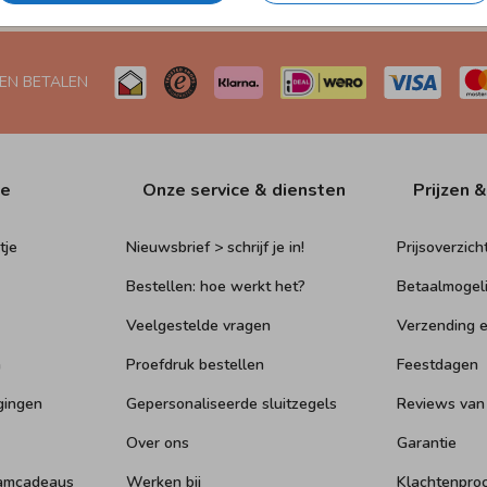
 EN BETALEN
ie
Onze service & diensten
Prijzen &
tje
Nieuwsbrief > schrijf je in!
Prijsoverzich
Bestellen: hoe werkt het?
Betaalmogel
Veelgestelde vragen
Verzending e
n
Proefdruk bestellen
Feestdagen
gingen
Gepersonaliseerde sluitzegels
Reviews van
Over ons
Garantie
aamcadeaus
Werken bij
Klachtenpro