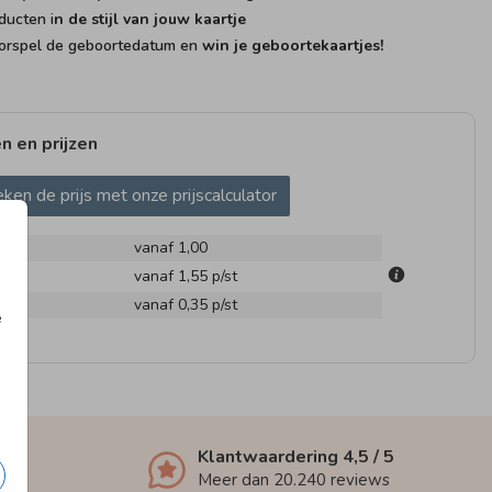
ducten i
n de stijl van jouw kaartje
rspel de geboortedatum en
win je geboortekaartjes!
n en prijzen
ken de prijs met onze prijscalculator
vanaf 1,00
m
vanaf 1,55
p/st
en
vanaf 0,35
p/st
e
Klantwaardering
4,5
/ 5
Meer dan
20.240
reviews