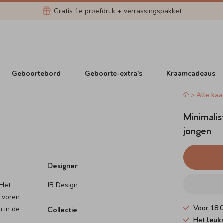
Gratis 1e proefdruk + verrassingspakket
Geboortebord
Geboorte-extra's
Kraamcadeaus
Alle kaa
Minimalis
jongen
Designer
 Het
JB Design
r voren
Voor 18:
 in de
Collectie
Het
leuk