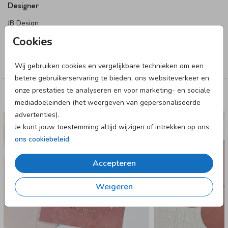
Designer
JB Design
Cookies
Collectie
Meisje
Wij gebruiken cookies en vergelijkbare technieken om een
betere gebruikerservaring te bieden, ons websiteverkeer en
onze prestaties te analyseren en voor marketing- en sociale
Deze designs vind je misschien ook leuk
mediadoeleinden (het weergeven van gepersonaliseerde
advertenties).
GEBOORTEKAARTJE
Je kunt jouw toestemming altijd wijzigen of intrekken op ons
ons cookiebeleid
.
Accepteren
Weigeren