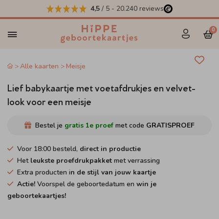
4,5
/ 5
-
20.240
reviews
0
Alle kaarten
Meisje
Lief babykaartje met voetafdrukjes en velvet-
look voor een meisje
Bestel je
gratis 1e proef
met code
GRATISPROEF
Voor 18:00 besteld,
direct in productie
Het
leukste proefdrukpakket
met verrassing
Extra producten i
n de stijl van jouw kaartje
Actie!
Voorspel de geboortedatum en
win je
geboortekaartjes!