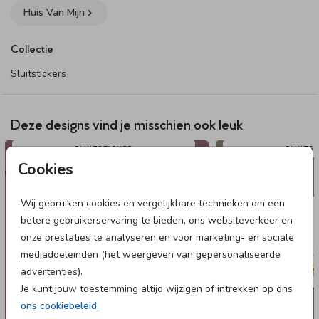
83 mm Ø – 6 stickers per vel (optioneel met folie)
Huis Van Mijn
Schattige sluitsticker in zacht poederroze met een slinger van
Collectie
bloemen als illustratie.
Dit product maakt onderdeel uit van
deze set
.
Sluitstickers
Deze designs vind je misschien ook leuk
SLUITSTICKER
SLUITS
Cookies
Wij gebruiken cookies en vergelijkbare technieken om een
betere gebruikerservaring te bieden, ons websiteverkeer en
onze prestaties te analyseren en voor marketing- en sociale
mediadoeleinden (het weergeven van gepersonaliseerde
advertenties).
Je kunt jouw toestemming altijd wijzigen of intrekken op ons
ons cookiebeleid
.