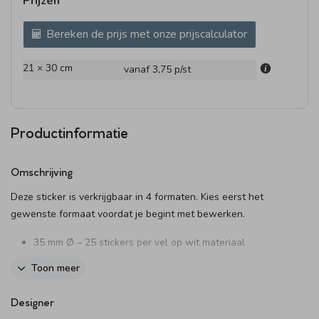
Prijzen
Bereken de prijs met onze prijscalculator
21 × 30 cm
vanaf 3,75
p/st
Productinformatie
Omschrijving
Deze sticker is verkrijgbaar in 4 formaten. Kies eerst het
gewenste formaat voordat je begint met bewerken.
35 mm Ø – 25 stickers per vel op wit materiaal
(verkrijgbaar met of zonder folie) of transparant (zonder
Toon meer
folie)
44 mm Ø – 20 stickers per vel (optioneel met folie)
Designer
59 mm Ø – 12 stickers per vel (optioneel met folie)