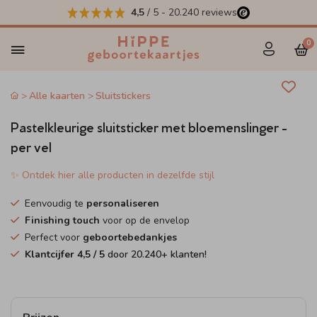
4,5
/ 5
-
20.240
reviews
0
Alle kaarten
Sluitstickers
Pastelkleurige sluitsticker met bloemenslinger -
per vel
✨ Ontdek hier alle producten in dezelfde stijl
Eenvoudig te
personaliseren
Finishing touch
voor op de envelop
Perfect voor
geboortebedankjes
Klantcijfer
4,5
/ 5
door
20.240
+ klanten!