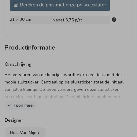
Bereken de prijs met onze prijscalculator
21 × 30 cm
vanaf 3,75
p/st
Productinformatie
Omschrijving
Het versturen van de kaartjes wordt extra feestelijk met deze
mooie sluitsticker! Centraal op de sluitsticker staat de initiaal
van jullie kleintje. De twee vlinders geven deze sluitsticker
een extra schattige uitstraling. De sluitstickers hebben een
diameter van 35 mm en worden geleverd op vellen van 25
Toon meer
stuks.
Designer
Huis Van Mijn