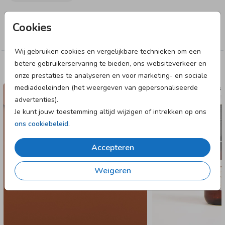
Collectie
Cookies
Sluitstickers
Wij gebruiken cookies en vergelijkbare technieken om een
betere gebruikerservaring te bieden, ons websiteverkeer en
Deze designs vind je misschien ook leuk
onze prestaties te analyseren en voor marketing- en sociale
mediadoeleinden (het weergeven van gepersonaliseerde
SLUITSTICKER
NAAMST
advertenties).
Je kunt jouw toestemming altijd wijzigen of intrekken op ons
ons cookiebeleid
.
Accepteren
Weigeren