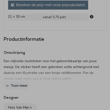
Bereken de prijs met onze prijscalculator
21 × 30 cm
vanaf 3,75
p/st
Productinformatie
Omschrijving
Een stijlvolle sluitsticker voor het geboortekaartje van jouw
meisje. De sticker heeft een gebroken witte achtergrond met
daarop een illustratie van een bosje veldbloemen. Pas de
sticker naar wens aan in onze online editor.
Toon meer
Dit product maakt onderdeel uit van
deze set
.
Designer
Huis Van Mijn