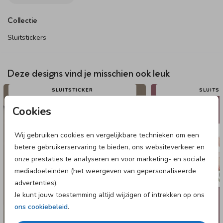
De sluitstickers hebben een diameter van 35 mm en worden
geleverd op vellen van 25 stuks.
Collectie
Sluitstickers
Deze designs vind je misschien ook leuk
SLUITSTICKER
SLUITS
Cookies
Wij gebruiken cookies en vergelijkbare technieken om een
betere gebruikerservaring te bieden, ons websiteverkeer en
onze prestaties te analyseren en voor marketing- en sociale
mediadoeleinden (het weergeven van gepersonaliseerde
advertenties).
Je kunt jouw toestemming altijd wijzigen of intrekken op ons
ons cookiebeleid
.