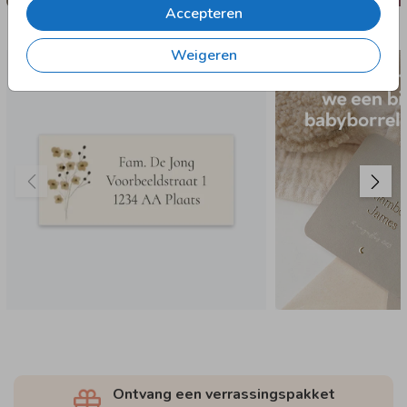
Accepteren
Nog meer in deze stijl
Weigeren
97 X 45 MM
Ontvang een verrassingspakket