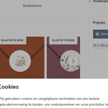
Klantcij
Sluitstickers
Prijzen
De
Bere
p naar
SLUITSTICKER
SLUITSTICKER
SL
21 × 30 c
Cookies
Wij gebruiken cookies en vergelijkbare technieken om een betere
ZIGZAG
gebruikerservaring te bieden, ons websiteverkeer en onze prestaties t