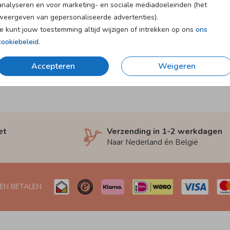
analyseren en voor marketing- en sociale mediadoeleinden (het
weergeven van gepersonaliseerde advertenties).
Je kunt jouw toestemming altijd wijzigen of intrekken op ons
ons
cookiebeleid
.
Accepteren
Weigeren
et
Verzending in 1-2 werkdagen
Naar Nederland én België
 EN BETALEN