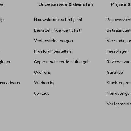
ie
Onze service & diensten
Prijzen &
tje
Nieuwsbrief > schrijf je in!
Prijsoverzich
Bestellen: hoe werkt het?
Betaalmogel
Veelgestelde vragen
Verzending e
n
Proefdruk bestellen
Feestdagen
gingen
Gepersonaliseerde sluitzegels
Reviews van
Over ons
Garantie
aamcadeaus
Werken bij
Klachtenpro
Contact
Herroepings
Veelgesteld