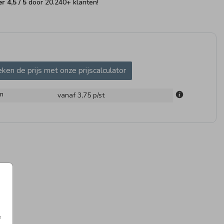
fer
4,5
/ 5
door
20.240
+ klanten!
ken de prijs met onze prijscalculator
UITSTICKER
SLUITSTICKER
SLUIT
m
vanaf 3,75
p/st
e