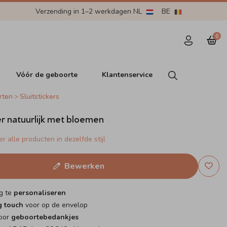
Verzending in 1–2 werkdagen NL
BE
0
Vóór de geboorte
Klantenservice
rten
Sluitstickers
ker natuurlijk met bloemen
r alle producten in dezelfde stijl
Bewerken
g te
personaliseren
g touch
voor op de envelop
voor
geboortebedankjes