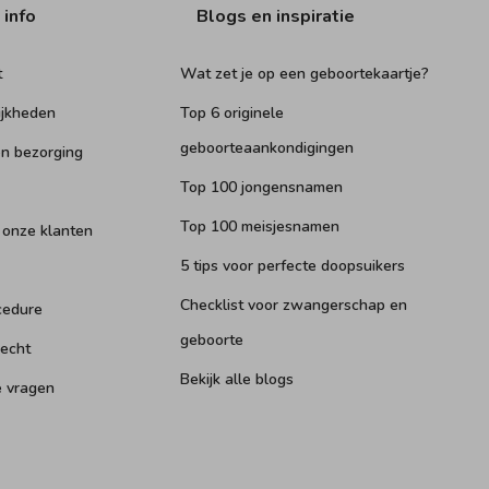
 info
Blogs en inspiratie
t
Wat zet je op een geboortekaartje?
ijkheden
Top 6 originele
geboorteaankondigingen
n bezorging
Top 100 jongensnamen
Top 100 meisjesnamen
 onze klanten
5 tips voor perfecte doopsuikers
Checklist voor zwangerschap en
cedure
geboorte
recht
Bekijk alle blogs
e vragen