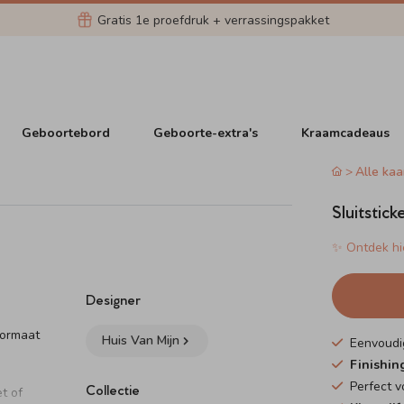
Gratis 1e proefdruk + verrassingspakket
Geboortebord
Geboorte-extra's
Kraamcadeaus
Alle kaa
Sluitstic
✨ Ontdek hie
Designer
formaat
Huis Van Mijn
Eenvoudi
Finishin
Perfect 
Collectie
t of