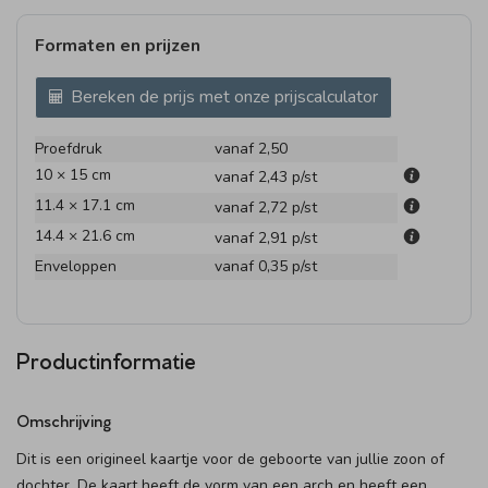
Formaten en prijzen
Bereken de prijs met onze prijscalculator
Proefdruk
vanaf 2,50
10 × 15 cm
vanaf 2,43
p/st
11.4 × 17.1 cm
vanaf 2,72
p/st
14.4 × 21.6 cm
vanaf 2,91
p/st
Enveloppen
vanaf 0,35
p/st
Productinformatie
Omschrijving
Dit is een origineel kaartje voor de geboorte van jullie zoon of
dochter. De kaart heeft de vorm van een arch en heeft een