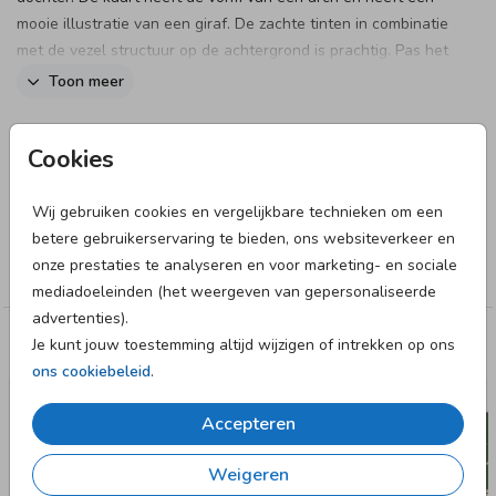
mooie illustratie van een giraf. De zachte tinten in combinatie
met de vezel structuur op de achtergrond is prachtig. Pas het
kaartje naar wens aan in onze online editor en bestel snel
Toon meer
een proefdruk om dit kaartje in het echt te zien!
Designer
Cookies
JilleJille
Wij gebruiken cookies en vergelijkbare technieken om een
Collectie
betere gebruikerservaring te bieden, ons websiteverkeer en
onze prestaties te analyseren en voor marketing- en sociale
Jongen
mediadoeleinden (het weergeven van gepersonaliseerde
advertenties).
Je kunt jouw toestemming altijd wijzigen of intrekken op ons
Deze designs vind je misschien ook leuk
ons cookiebeleid
.
Accepteren
Weigeren