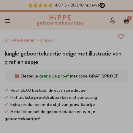
4,5
/ 5
-
20.240
reviews
0
Alle kaarten
Jongen
Jungle geboortekaartje beige met illustratie van
giraf en aapje
Bestel je
gratis 1e proef
met code
GRATISPROEF
Voor 18:00 besteld,
direct in productie
Het
leukste proefdrukpakket
met verrassing
Extra producten i
n de stijl van jouw kaartje
Actie!
Voorspel de geboortedatum en
win je
geboortekaartjes!