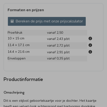
Formaten en prijzen
Bereken de prijs met onze prijscalculator
Proefdruk
vanaf 2,50
10 × 15 cm
vanaf 2,43
p/st
11.4 × 17.1 cm
vanaf 2,72
p/st
14.4 × 21.6 cm
vanaf 2,91
p/st
Enveloppen
vanaf 0,35
p/st
Productinformatie
Omschrijving
Dit is een stijlvol geboortekaartje voor je dochter. Het kaartje
heeft een velvet-look achtergrond met hartvormig doorkijkje.