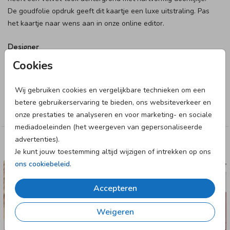
De goudfolie opdruk geeft dit kaartje een luxe uitstraling. Pas
het kaartje naar wens aan in onze online editor.
Designer
Cookies
JilleJille
Wij gebruiken cookies en vergelijkbare technieken om een
Collectie
betere gebruikerservaring te bieden, ons websiteverkeer en
Meisje
onze prestaties te analyseren en voor marketing- en sociale
mediadoeleinden (het weergeven van gepersonaliseerde
advertenties).
Deze designs vind je misschien ook leuk
Je kunt jouw toestemming altijd wijzigen of intrekken op ons
ons cookiebeleid
.
GEBOORTEKAARTJE
GEBOORTE
Accepteren
Weigeren