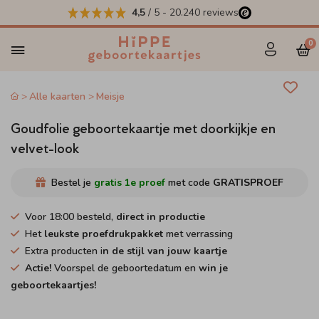
4,5
/ 5
-
20.240
reviews
0
Alle kaarten
Meisje
Goudfolie geboortekaartje met doorkijkje en
velvet-look
Bestel je
gratis 1e proef
met code
GRATISPROEF
Voor 18:00 besteld,
direct in productie
Het
leukste proefdrukpakket
met verrassing
Extra producten i
n de stijl van jouw kaartje
Actie!
Voorspel de geboortedatum en
win je
geboortekaartjes!