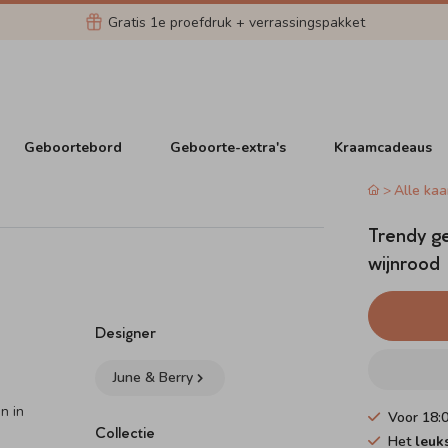
Gratis 1e proefdruk + verrassingspakket
Geboortebord
Geboorte-extra's
Kraamcadeaus
Alle kaa
Trendy ge
wijnrood
Designer
June & Berry
n in
Voor 18:
Collectie
Het
leuk