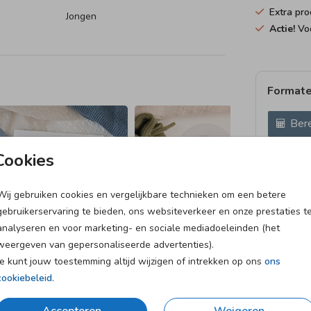
Extra pro
Jongen
Actie!
Voo
Formate
Bere
Cookies
Proefdruk
10 × 21 c
Envelopp
Wij gebruiken cookies en vergelijkbare technieken om een betere
gebruikerservaring te bieden, ons websiteverkeer en onze prestaties t
analyseren en voor marketing- en sociale mediadoeleinden (het
weergeven van gepersonaliseerde advertenties).
Je kunt jouw toestemming altijd wijzigen of intrekken op ons
ons
cookiebeleid
.
et
Verzending in 1-2 werkdagen