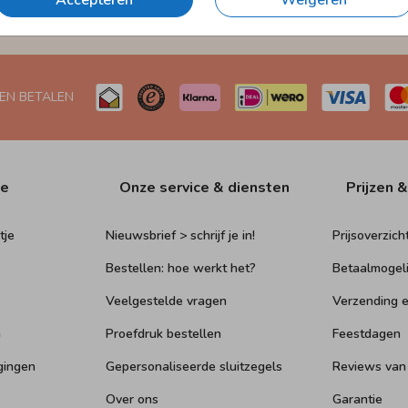
Accepteren
Weigeren
Naar Nederland én België
 EN BETALEN
ie
Onze service & diensten
Prijzen &
tje
Nieuwsbrief > schrijf je in!
Prijsoverzich
Bestellen: hoe werkt het?
Betaalmogel
Veelgestelde vragen
Verzending e
n
Proefdruk bestellen
Feestdagen
gingen
Gepersonaliseerde sluitzegels
Reviews van
Over ons
Garantie