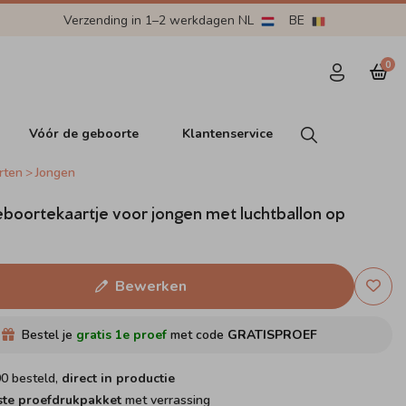
Verzending in 1–2 werkdagen NL
BE
0
Vóór de geboorte
Klantenservice
rten
Jongen
boortekaartje voor jongen met luchtballon op
Bewerken
Bestel je
gratis 1e proef
met code
GRATISPROEF
00 besteld,
direct in productie
ste proefdrukpakket
met verrassing