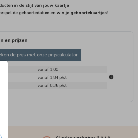
ducten i
n de stijl van jouw kaartje
rspel de geboortedatum en
win je geboortekaartjes!
n en prijzen
ken de prijs met onze prijscalculator
vanaf 1,00
m
vanaf 1,84
p/st
en
vanaf 0,35
p/st
e
Klantwaardering
4,5
/ 5