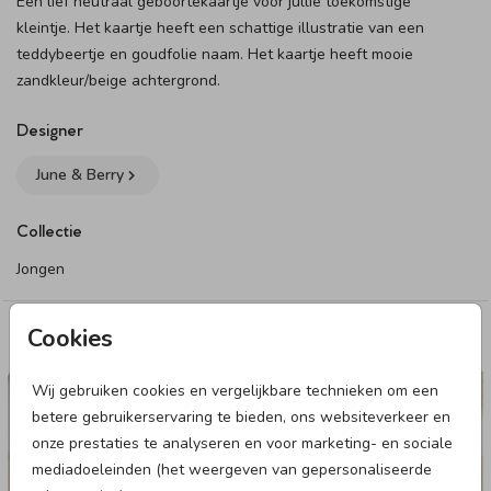
Een lief neutraal geboortekaartje voor jullie toekomstige
kleintje. Het kaartje heeft een schattige illustratie van een
teddybeertje en goudfolie naam. Het kaartje heeft mooie
zandkleur/beige achtergrond.
Designer
June & Berry
Collectie
Jongen
Cookies
Deze designs vind je misschien ook leuk
GEBOORTEKAARTJE
Wij gebruiken cookies en vergelijkbare technieken om een
betere gebruikerservaring te bieden, ons websiteverkeer en
onze prestaties te analyseren en voor marketing- en sociale
mediadoeleinden (het weergeven van gepersonaliseerde