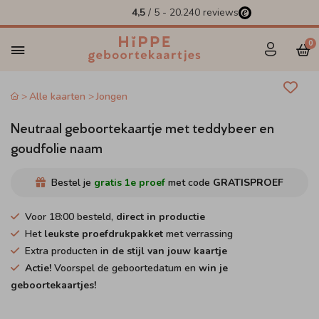
4,5
/ 5
-
20.240
reviews
0
Alle kaarten
Jongen
Neutraal geboortekaartje met teddybeer en
goudfolie naam
Bestel je
gratis 1e proef
met code
GRATISPROEF
Voor 18:00 besteld,
direct in productie
Het
leukste proefdrukpakket
met verrassing
Extra producten i
n de stijl van jouw kaartje
Actie!
Voorspel de geboortedatum en
win je
geboortekaartjes!