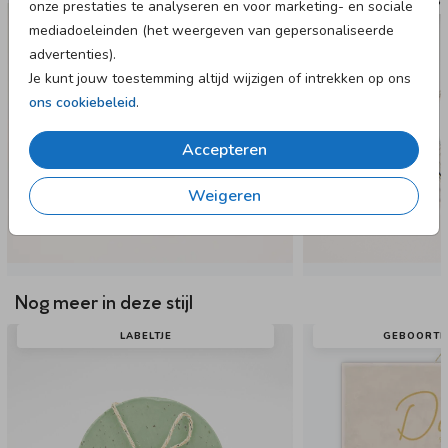
NAAMSTICKER
NAAMST
onze prestaties te analyseren en voor marketing- en sociale
mediadoeleinden (het weergeven van gepersonaliseerde
advertenties).
Je kunt jouw toestemming altijd wijzigen of intrekken op ons
ons cookiebeleid
.
Accepteren
Weigeren
Nog meer in deze stijl
LABELTJE
GEBOORTE