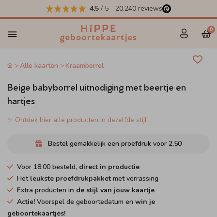
4,5
/ 5
-
20.240
reviews
0
Alle kaarten
Kraamborrel
Beige babyborrel uitnodiging met beertje en
hartjes
✨ Ontdek hier alle producten in dezelfde stijl
Bestel gemakkelijk een proefdruk voor
2,50
Voor 18:00 besteld,
direct in productie
Het
leukste proefdrukpakket
met verrassing
Extra producten i
n de stijl van jouw kaartje
Actie!
Voorspel de geboortedatum en
win je
geboortekaartjes!