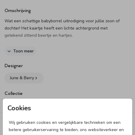
Omschrijving
Wat een schattige babyborrel uitnodiging voor jullie zoon of
dochter! Het kaartje heeft een lichte achtergrond met
getekend zittend beertje en hartjes.
Dit product maakt onderdeel uit van
deze set
.
Toon meer
Designer
June & Berry
Collectie
Kraamborrel
Cookies
Wij gebruiken cookies en vergelijkbare technieken om een
Deze designs vind je misschien ook leuk
betere gebruikerservaring te bieden, ons websiteverkeer en