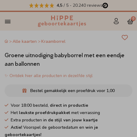
4,5
/ 5
-
20.240
reviews
0
Alle kaarten
Kraamborrel
Groene uitnodiging babyborrel met een eendje
aan ballonnen
✨ Ontdek hier alle producten in dezelfde stijl
Bestel gemakkelijk een proefdruk voor
1,00
Voor 18:00 besteld,
direct in productie
Het
leukste proefdrukpakket
met verrassing
Extra producten i
n de stijl van jouw kaartje
Actie!
Voorspel de geboortedatum en
win je
geboortekaartjes!