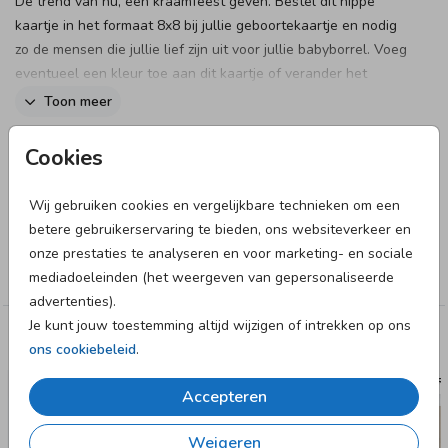
De trend van nu, een kraamfeest geven. Bestel dit hippe
kaartje in het formaat 8x8 bij jullie geboortekaartje en nodig
zo de mensen die jullie lief zijn uit voor jullie babyborrel. Voeg
eventueel een kleur toe aan dit kaartje of verander het
lettertype.
Toon meer
Designer
Cookies
June & Berry
Wij gebruiken cookies en vergelijkbare technieken om een
betere gebruikerservaring te bieden, ons websiteverkeer en
Collectie
onze prestaties te analyseren en voor marketing- en sociale
Kraamborrel
mediadoeleinden (het weergeven van gepersonaliseerde
advertenties).
Je kunt jouw toestemming altijd wijzigen of intrekken op ons
Deze designs vind je misschien ook leuk
ons cookiebeleid
.
KRAAMBORRELKAART
KRAAMBOR
Accepteren
Weigeren