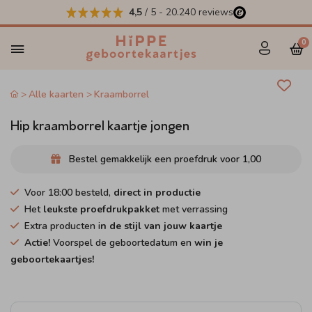
4,5
/ 5
-
20.240
reviews
0
Alle kaarten
Kraamborrel
Hip kraamborrel kaartje jongen
Bestel gemakkelijk een proefdruk voor
1,00
Voor 18:00 besteld,
direct in productie
Het
leukste proefdrukpakket
met verrassing
Extra producten i
n de stijl van jouw kaartje
Actie!
Voorspel de geboortedatum en
win je
geboortekaartjes!