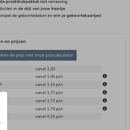
ste proefdrukpakket
met verrassing
ducten i
n de stijl van jouw kaartje
rspel de geboortedatum en
win je geboortekaartjes!
n en prijzen
AAMBORRELKAART
KRAAMBORRELKAART
KRAAM
ken de prijs met onze prijscalculator
vanaf 1,00
vanaf 1,06
p/st
m
vanaf 1,16
p/st
m
vanaf 1,73
p/st
m
vanaf 1,73
p/st
m
vanaf 1,79
p/st
en
vanaf 0,35
p/st
BOORTEKAARTJE
GEBOORTEVLAG
SLUIT
e