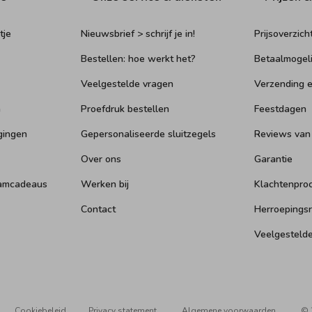
tje
Nieuwsbrief > schrijf je in!
Prijsoverzich
Bestellen: hoe werkt het?
Betaalmogel
Veelgestelde vragen
Verzending e
n
Proefdruk bestellen
Feestdagen
gingen
Gepersonaliseerde sluitzegels
Reviews van
Over ons
Garantie
aamcadeaus
Werken bij
Klachtenpro
Contact
Herroepings
Veelgesteld
Cookiebeleid
Privacy statement
Algemene voorwaarden
© 