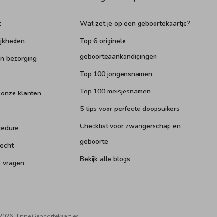
t
Wat zet je op een geboortekaartje?
ijkheden
Top 6 originele
geboorteaankondigingen
n bezorging
Top 100 jongensnamen
Top 100 meisjesnamen
 onze klanten
5 tips voor perfecte doopsuikers
Checklist voor zwangerschap en
cedure
geboorte
recht
Bekijk alle blogs
e vragen
2026 Hippe Geboortekaartjes