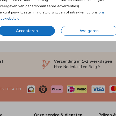
weergeven van gepersonaliseerde advertenties).
Je kunt jouw toestemming altijd wijzigen of intrekken op ons
ons
cookiebeleid
.
Accepteren
Weigeren
et
Verzending in 1-2 werkdagen
Naar Nederland én België
 EN BETALEN
ie
Onze service & diensten
Prijzen &