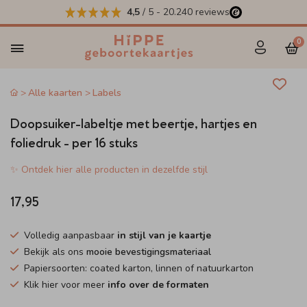
4,5
/ 5
-
20.240
reviews
0
Alle kaarten
Labels
Doopsuiker-labeltje met beertje, hartjes en
foliedruk - per 16 stuks
✨ Ontdek hier alle producten in dezelfde stijl
17,95
Volledig aanpasbaar
in stijl van je kaartje
Bekijk als ons
mooie bevestigingsmateriaal
Papiersoorten: coated karton, linnen of natuurkarton
Klik hier voor meer
info over de formaten