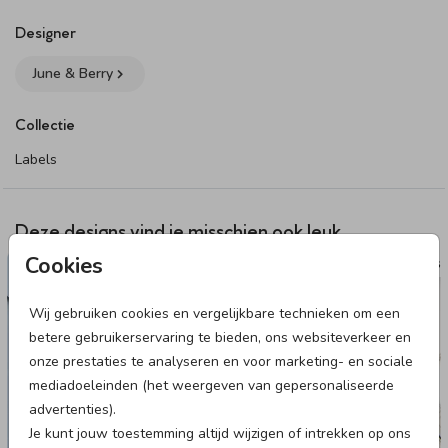
Het label kan je doormiddel van een lief lintje, touwtje, of
Designer
paperclip bevestigen aan de doopsuiker. Deze kun je
hier
June & Berry
vinden. Let op: omdat je kunt kiezen uit verschillende
bevestigingsmaterialen bestel je het bevestigingsmateriaal
Collectie
van jouw voorkeur los bij het product. Wanneer je de
producten thuis krijgt, zet je ze hiermee zelf in elkaar.
Labels
Specificaties van het labeltje:
• 16 labels per vel.
Deze designs vind je misschien ook leuk
• Formaat: 4 x 4 cm.
Cookies
SLUITSTICKER
NAAMST
• Papiersoort: coated karton.
Wij gebruiken cookies en vergelijkbare technieken om een
Dit product maakt onderdeel uit van
deze set
.
betere gebruikerservaring te bieden, ons websiteverkeer en
onze prestaties te analyseren en voor marketing- en sociale
mediadoeleinden (het weergeven van gepersonaliseerde
advertenties).
Je kunt jouw toestemming altijd wijzigen of intrekken op ons