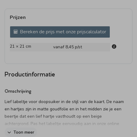
Prijzen
Bereken de prijs met onze prijscalculator
21 × 21 cm
vanaf 8,45
p/st
Productinformatie
Omschrijving
Lief labeltje voor doopsuiker in de stijl van de kaart. De naam
en hartjes zijn in matte goudfolie en in het midden zie je een
beertje dat een lief hartje vasthoudt op een beige
achtergrond. Pas het labeltje eenvoudig aan in onze online
editor.
Toon meer