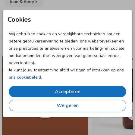
June & Berry
bevestigingsmaterialen
bestel je het bevestigingsmateriaal
van jouw voorkeur los bij de kaart. Wanneer je de
Collectie
geboortekaartjes of traktaties thuis krijgt, zet je ze hiermee
Cookies
zelf in elkaar.
Labels
Wij gebruiken cookies en vergelijkbare technieken om een
Specificaties labeltje:
betere gebruikerservaring te bieden, ons websiteverkeer en
• 9 labels per vel.
Deze designs vind je misschien ook leuk
onze prestaties te analyseren en voor marketing- en sociale
• Formaat: 55 x 55 mm.
mediadoeleinden (het weergeven van gepersonaliseerde
SLUITSTICKER
NAAMST
• Geen gaatje.
advertenties).
• Papiersoort: coated karton.
Je kunt jouw toestemming altijd wijzigen of intrekken op ons
ons cookiebeleid
.
Accepteren
Weigeren