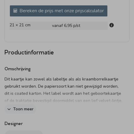
Bereken de prijs met onze prijscalculator
21 × 21 cm
vanaf 6,95
p/st
Productinformatie
Omschrijving
Dit kaartje kan zowel als labeltje als als kraamborrelkaartje
gebruikt worden. De papiersoort kan niet gewijzigd worden,
dit is coated karton. Het label wordt aan het geboortekaartje
of de traktatie bevestigd doormiddel van een lief velvet-lintje,
een stoer touwtje, een splitpen of een paperclip in een
Toon meer
bijzondere vorm of kleur.
Deze kun je hier vinden.
Designer
Let op: omdat je kunt kiezen uit verschillende