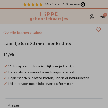
4,5
/ 5
-
20.240
reviews
0
Alle kaarten
Labels
Labeltje 85 x 20 mm - per 16 stuks
14,95
Volledig aanpasbaar
in stijl van je kaartje
Bekijk als ons
mooie bevestigingsmateriaal
Papiersoorten: coated karton, linnen of natuurkarton
Klik hier voor meer
info over de formaten
Prijzen