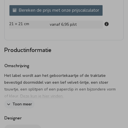
Bereken de prijs met onze prijscalculator
21 × 21 cm
vanaf 6,95
p/st
Productinformatie
Omschrijving
Het label wordt aan het geboortekaartje of de traktatie
bevestigd doormiddel van een lief velvet-lintje, een stoer
touwtje, een splitpen of een paperclip in een bijzondere vorm
of kleur.
Deze kun je hier vinden.
Toon meer
Let op: omdat je kunt kiezen uit verschillende
bevestigingsmaterialen
bestel je het bevestigingsmateriaal
Designer
van jouw voorkeur los bij de kaart. Wanneer je de