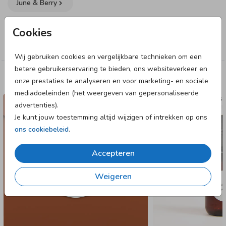
June & Berry
geboortekaartjes of traktaties thuis krijgt, zet je ze hiermee
zelf in elkaar.
Collectie
Cookies
Specificaties labeltje:
Labels
• 16 labels per vel.
Wij gebruiken cookies en vergelijkbare technieken om een
• Formaat: 85 x 50 mm.
betere gebruikerservaring te bieden, ons websiteverkeer en
• Geen gaatje.
Deze designs vind je misschien ook leuk
onze prestaties te analyseren en voor marketing- en sociale
• Papiersoort: coated karton.
mediadoeleinden (het weergeven van gepersonaliseerde
SLUITSTICKER
NAAMST
advertenties).
Je kunt jouw toestemming altijd wijzigen of intrekken op ons
ons cookiebeleid
.
Accepteren
Weigeren