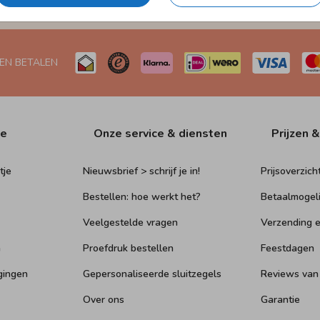
Naar Nederland én België
 EN BETALEN
ie
Onze service & diensten
Prijzen &
tje
Nieuwsbrief > schrijf je in!
Prijsoverzich
Bestellen: hoe werkt het?
Betaalmogel
Veelgestelde vragen
Verzending e
n
Proefdruk bestellen
Feestdagen
gingen
Gepersonaliseerde sluitzegels
Reviews van
Over ons
Garantie