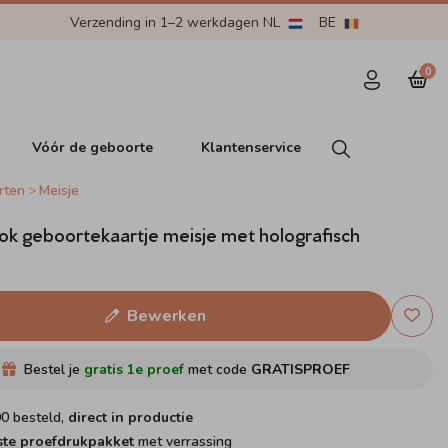
Verzending in 1–2 werkdagen NL
BE
0
Vóór de geboorte
Klantenservice
rten
Meisje
ok geboortekaartje meisje met holografisch
Bewerken
Bestel je
gratis 1e proef
met code
GRATISPROEF
00 besteld,
direct in productie
ste proefdrukpakket
met verrassing