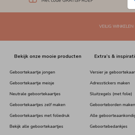
Met code GRATISPROEF
VEILIG WINKELEN
Bekijk onze mooie producten
Extra’s & inspirat
Geboortekaartje jongen
Versier je geboortekaar
Geboortekaartje meisje
Adresstickers maken
Neutrale geboortekaartjes
Sluitzegels (met folie)
Geboortekaartjes zelf maken
Geboorteborden make
Geboortekaartjes met foliedruk
Alle geboorteaankondi
Bekijk alle geboortekaartjes
Geboortebedankjes