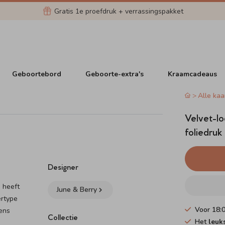
Gratis 1e proefdruk + verrassingspakket
Geboortebord
Geboorte-extra's
Kraamcadeaus
Alle kaa
Velvet-lo
foliedruk
Designer
e heeft
June & Berry
ertype
Voor 18:
wens
Collectie
Het
leuk