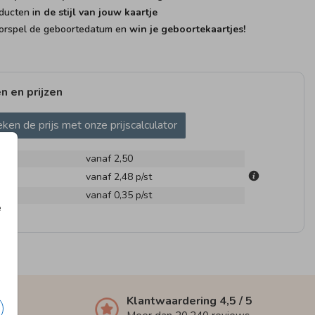
ducten i
n de stijl van jouw kaartje
rspel de geboortedatum en
win je geboortekaartjes!
n en prijzen
ken de prijs met onze prijscalculator
vanaf 2,50
m
vanaf 2,48
p/st
en
vanaf 0,35
p/st
e
Klantwaardering
4,5
/ 5