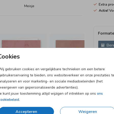
Extra pro
Meisje
Actie!
Voo
Formate
Bere
Cookies
Proefdruk
21 × 10 c
Wij gebruiken cookies en vergelijkbare technieken om een betere
Envelopp
gebruikerservaring te bieden, ons websiteverkeer en onze prestaties t
analyseren en voor marketing- en sociale mediadoeleinden (het
weergeven van gepersonaliseerde advertenties).
Je kunt jouw toestemming altijd wijzigen of intrekken op ons
ons
cookiebeleid
.
et
Verzending in 1-2 werkdagen
Accepteren
Weigeren