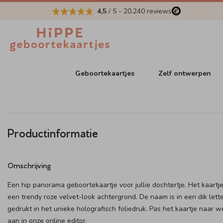
4,5
/ 5
-
20.240
reviews
Geboortekaartjes
Zelf ontwerpen
Productinformatie
Omschrijving
Een hip panorama geboortekaartje voor jullie dochtertje. Het kaartj
een trendy roze velvet-look achtergrond. De naam is in een dik lett
gedrukt in het unieke holografisch foliedruk. Pas het kaartje naar 
aan in onze online editor.