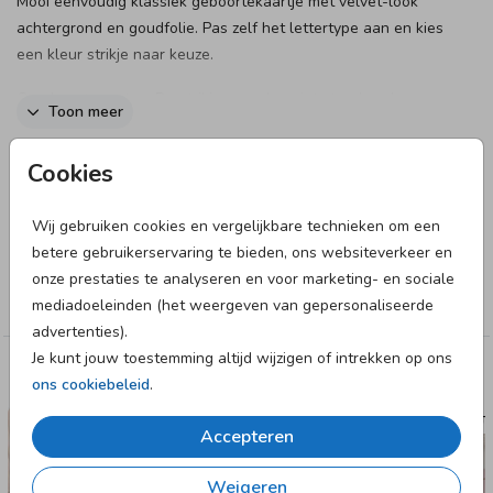
Mooi eenvoudig klassiek geboortekaartje met velvet-look
achtergrond en goudfolie. Pas zelf het lettertype aan en kies
een kleur strikje naar keuze.
Goed om te weten: De strikjes worden niet standaard
Toon meer
meegeleverd, dit kun je gemakkelijk zelf toevoegen tijdens
het bestelproces. Je vindt alle bevestigingsmaterialen
hier.
Designer
Cookies
Wanneer je de geboortekaartjes ontvangt, kun je het kaartje
zelf verrijken met het gekozen strikje.
June & Berry
Wij gebruiken cookies en vergelijkbare technieken om een
Zo werkt het:
betere gebruikerservaring te bieden, ons websiteverkeer en
Collectie
onze prestaties te analyseren en voor marketing- en sociale
Proefdruk - Bestel
hier
je sample-set met voorbeeldjes
Meisje
mediadoeleinden (het weergeven van gepersonaliseerde
van alle kleuren strikjes voor €1,49
advertenties).
Geboortekaartjes bestellen - Bestel het strikje van jouw
Je kunt jouw toestemming altijd wijzigen of intrekken op ons
keuze bij de bestelling van je kaarten. Een zakje met 25
Deze designs vind je misschien ook leuk
ons cookiebeleid
.
stuks kost € 6,25
GEBOORTEKAARTJE
GEBOORTE
Accepteren
Weigeren