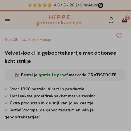
4,5
/ 5
-
20.240
reviews
0
Alle kaarten
Meisje
Velvet-look lila geboortekaartje met optioneel
écht strikje
Bestel je
gratis 1e proef
met code
GRATISPROEF
Voor 18:00 besteld,
direct in productie
Het
leukste proefdrukpakket
met verrassing
Extra producten i
n de stijl van jouw kaartje
Actie!
Voorspel de geboortedatum en
win je
geboortekaartjes!