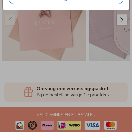
Ontvang een verrassingspakket
Bij de bestelling van je 1e proefdruk
VEILIG WINKELEN EN BETALEN