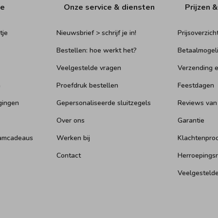
ie
Onze service & diensten
Prijzen &
tje
Nieuwsbrief > schrijf je in!
Prijsoverzich
Bestellen: hoe werkt het?
Betaalmogel
Veelgestelde vragen
Verzending e
n
Proefdruk bestellen
Feestdagen
gingen
Gepersonaliseerde sluitzegels
Reviews van
Over ons
Garantie
aamcadeaus
Werken bij
Klachtenpro
Contact
Herroepings
Veelgesteld