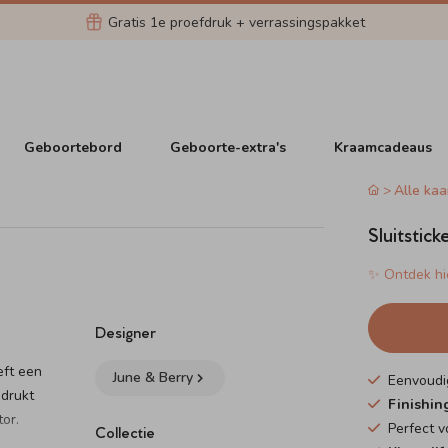
Gratis 1e proefdruk + verrassingspakket
Geboortebord
Geboorte-extra's
Kraamcadeaus
Alle kaa
Sluitstick
✨ Ontdek hie
Designer
eft een
June & Berry
Eenvoudi
edrukt
Finishin
or.
Perfect 
Collectie