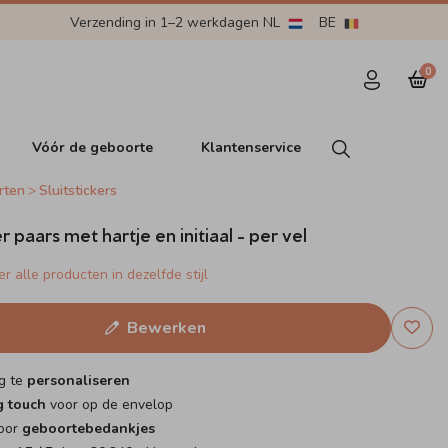
Verzending in 1–2 werkdagen NL
BE
0
Vóór de geboorte
Klantenservice
rten
Sluitstickers
er paars met hartje en initiaal - per vel
r alle producten in dezelfde stijl
Bewerken
g te
personaliseren
g touch
voor op de envelop
voor
geboortebedankjes