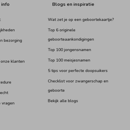
 info
Blogs en inspiratie
t
Wat zet je op een geboortekaartje?
ijkheden
Top 6 originele
geboorteaankondigingen
n bezorging
Top 100 jongensnamen
Top 100 meisjesnamen
 onze klanten
5 tips voor perfecte doopsuikers
Checklist voor zwangerschap en
cedure
geboorte
recht
Bekijk alle blogs
e vragen