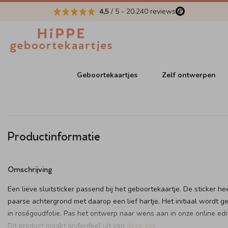
4,5
/ 5
-
20.240
reviews
Geboortekaartjes
Zelf ontwerpen
Productinformatie
Omschrijving
Een lieve sluitsticker passend bij het geboortekaartje. De sticker he
paarse achtergrond met daarop een lief hartje. Het initiaal wordt g
in roségoudfolie. Pas het ontwerp naar wens aan in onze online edit
Dit product maakt onderdeel uit van
deze set
.