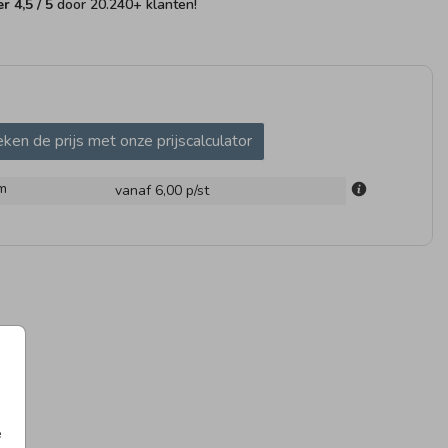
fer
4,5
/ 5
door
20.240
+ klanten!
ken de prijs met onze prijscalculator
UITSTICKER
SLUITSTICKER
SLUIT
m
vanaf 6,00
p/st
AMBORD
TUINB
e