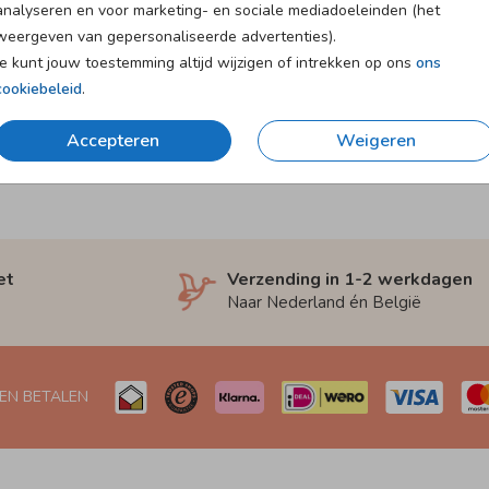
analyseren en voor marketing- en sociale mediadoeleinden (het
weergeven van gepersonaliseerde advertenties).
Je kunt jouw toestemming altijd wijzigen of intrekken op ons
ons
cookiebeleid
.
Accepteren
Weigeren
et
Verzending in 1-2 werkdagen
Naar Nederland én België
 EN BETALEN