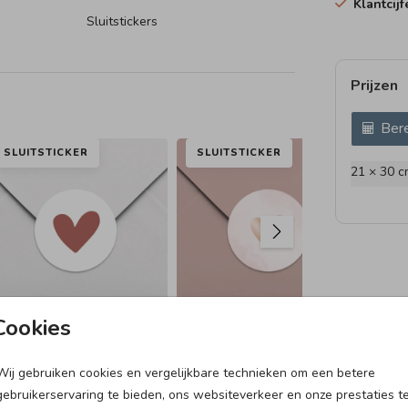
Klantcij
Sluitstickers
Prijzen
Bere
SLUITSTICKER
SLUITSTICKER
SL
21 × 30 c
Cookies
Wij gebruiken cookies en vergelijkbare technieken om een betere
FOLIEDRUK
RA
gebruikerservaring te bieden, ons websiteverkeer en onze prestaties t