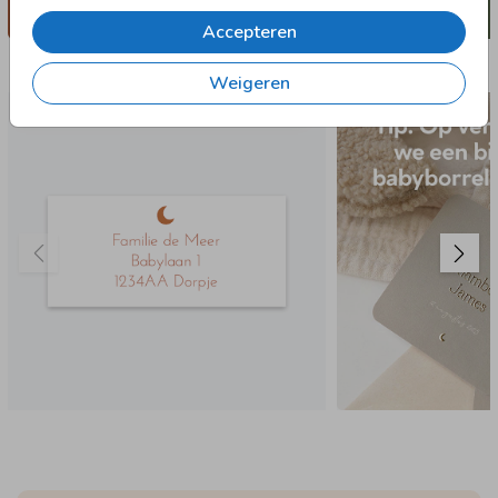
Accepteren
Nog meer in deze stijl
Weigeren
97 X 45 MM