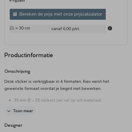
Prijzen
Bereken de prijs met onze prijscalculator
21 × 30 cm
vanaf 6,00
p/st
Productinformatie
Omschrijving
Deze sticker is verkrijgbaar in 4 formaten. Kies eerst het
gewenste formaat voordat je begint met bewerken.
35 mm Ø – 25 stickers per vel op wit materiaal
(verkrijgbaar met of zonder folie) of transparant (zonder
Toon meer
folie)
44 mm Ø – 20 stickers per vel (optioneel met folie)
Designer
59 mm Ø – 12 stickers per vel (optioneel met folie)