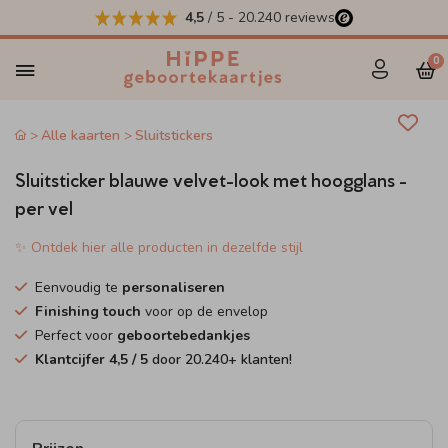
4,5
/ 5
-
20.240
reviews
0
Alle kaarten
Sluitstickers
Sluitsticker blauwe velvet-look met hoogglans -
per vel
✨ Ontdek hier alle producten in dezelfde stijl
Eenvoudig te
personaliseren
Finishing touch
voor op de envelop
Perfect voor
geboortebedankjes
Klantcijfer
4,5
/ 5
door
20.240
+ klanten!