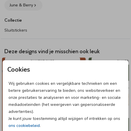
83 mm Ø – 6 stickers per vel (optioneel met folie)
June & Berry
Sluit de envelopjes van het geboortekaartje van jullie kindje
Collectie
stijlvol met deze mooie islamitische sluitstickers in velvet-stijl.
De arabische vormen en details in hoogglans geven een
Sluitstickers
extra luxe uitstraling aan de sluitsticker!
Dit product maakt onderdeel uit van
deze set
.
Deze designs vind je misschien ook leuk
SLUITSTICKER
SLUITS
Cookies
Wij gebruiken cookies en vergelijkbare technieken om een
betere gebruikerservaring te bieden, ons websiteverkeer en
onze prestaties te analyseren en voor marketing- en sociale
mediadoeleinden (het weergeven van gepersonaliseerde
advertenties).
Je kunt jouw toestemming altijd wijzigen of intrekken op ons
ons cookiebeleid
.