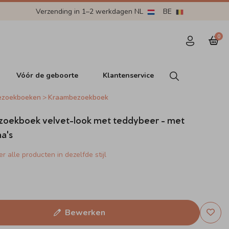
Verzending in 1–2 werkdagen NL
BE
0
Vóór de geboorte
Klantenservice
ezoekboeken
Kraambezoekboek
oekboek velvet-look met teddybeer - met
na's
r alle producten in dezelfde stijl
Bewerken