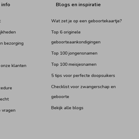
 info
Blogs en inspiratie
t
Wat zet je op een geboortekaartje?
ijkheden
Top 6 originele
geboorteaankondigingen
n bezorging
Top 100 jongensnamen
Top 100 meisjesnamen
 onze klanten
5 tips voor perfecte doopsuikers
Checklist voor zwangerschap en
cedure
geboorte
recht
Bekijk alle blogs
e vragen