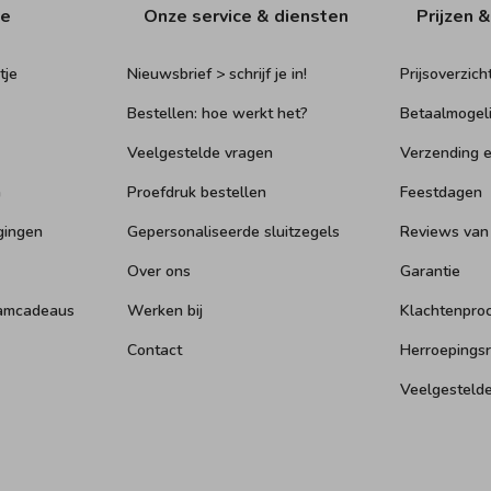
ie
Onze service & diensten
Prijzen &
tje
Nieuwsbrief > schrijf je in!
Prijsoverzich
Bestellen: hoe werkt het?
Betaalmogel
Veelgestelde vragen
Verzending e
n
Proefdruk bestellen
Feestdagen
gingen
Gepersonaliseerde sluitzegels
Reviews van
Over ons
Garantie
aamcadeaus
Werken bij
Klachtenpro
Contact
Herroepings
Veelgesteld