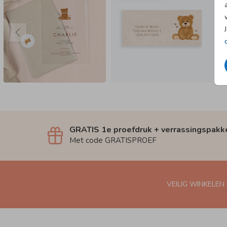
GRATIS 1e proefdruk + verrassingspakk
Met code GRATISPROEF
VEILIG WINKELEN