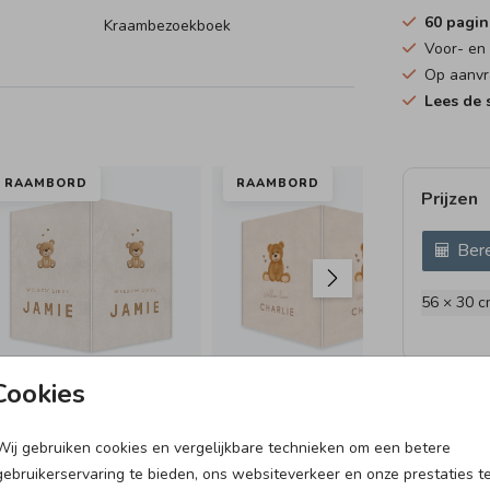
60 pagin
Kraambezoekboek
Voor- en
Op aanvr
et
Lees de s
RAAMBORD
RAAMBORD
RA
Prijzen
tstaan
Bere
56 × 30 c
Cookies
Wij gebruiken cookies en vergelijkbare technieken om een betere
BEWAARBUNDEL
BO
gebruikerservaring te bieden, ons websiteverkeer en onze prestaties t