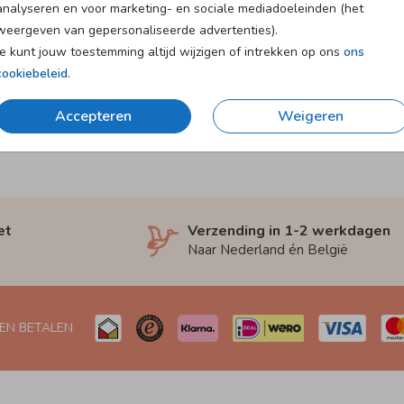
analyseren en voor marketing- en sociale mediadoeleinden (het
weergeven van gepersonaliseerde advertenties).
Je kunt jouw toestemming altijd wijzigen of intrekken op ons
ons
cookiebeleid
.
Accepteren
Weigeren
et
Verzending in 1-2 werkdagen
Naar Nederland én België
 EN BETALEN