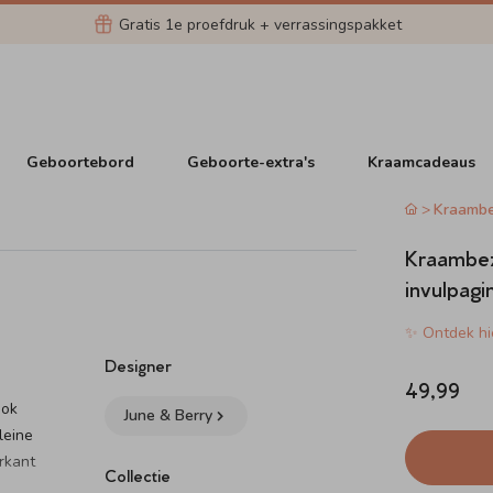
Gratis 1e proefdruk + verrassingspakket
Geboortebord
Geboorte-extra's
Kraamcadeaus
Kraamb
Kraambez
invulpagi
✨ Ontdek hie
Designer
49,99
ook
June & Berry
leine
erkant
Collectie