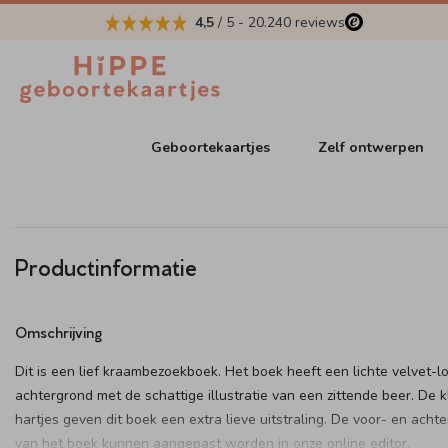
4,5
/ 5
-
20.240
reviews
Geboortekaartjes
Zelf ontwerpen
Productinformatie
Omschrijving
Dit is een lief kraambezoekboek. Het boek heeft een lichte velvet-l
achtergrond met de schattige illustratie van een zittende beer. De k
hartjes geven dit boek een extra lieve uitstraling. De voor- en acht
van het boek kunnen aangepast worden in onze online editor.