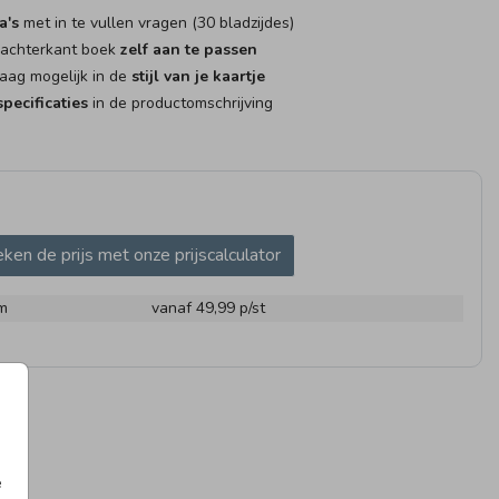
a's
met in te vullen vragen (30 bladzijdes)
 achterkant boek
zelf aan te passen
aag mogelijk in de
stijl van je kaartje
pecificaties
in de productomschrijving
AMBORD
RAAMBORD
DOOPS
ken de prijs met onze prijscalculator
m
vanaf 49,99
p/st
OGKAARTJE
LOLLY
e