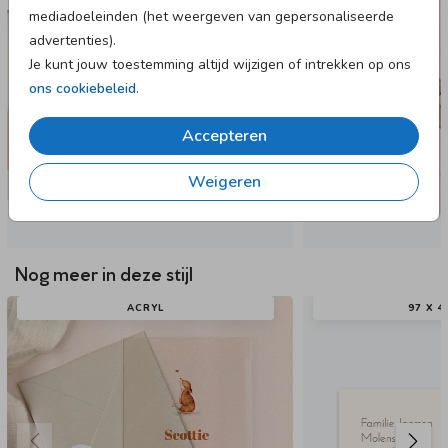
mediadoeleinden (het weergeven van gepersonaliseerde
advertenties).
Je kunt jouw toestemming altijd wijzigen of intrekken op ons
ons cookiebeleid
.
Accepteren
Weigeren
Nog meer in deze stijl
ACRYL
97 X 