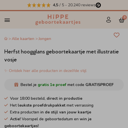
4,5
/ 5
-
20.240
reviews
0
Alle kaarten
Jongen
Herfst hoogglans geboortekaartje met illustratie
vosje
✨ Ontdek hier alle producten in dezelfde stijl
Bestel je
gratis 1e proef
met code
GRATISPROEF
Voor 18:00 besteld,
direct in productie
Het
leukste proefdrukpakket
met verrassing
Extra producten i
n de stijl van jouw kaartje
Actie!
Voorspel de geboortedatum en
win je
geboortekaartjes!