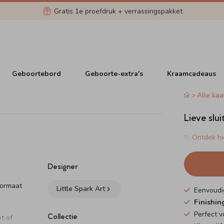
Gratis 1e proefdruk + verrassingspakket
Geboortebord
Geboorte-extra's
Kraamcadeaus
Alle kaa
Lieve slui
✨ Ontdek hie
Designer
formaat
Little Spark Art
Eenvoudi
Finishin
Perfect 
Collectie
t of