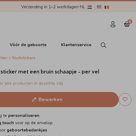
Verzending in 1–2 werkdagen NL
BE
0
Vóór de geboorte
Klantenservice
rten
Sluitstickers
tsticker met een bruin schaapje - per vel
r alle producten in dezelfde stijl
Bewerken
g te
personaliseren
g touch
voor op de envelop
voor
geboortebedankjes