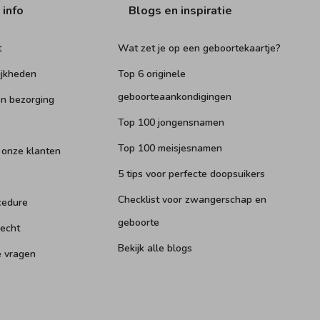
 info
Blogs en inspiratie
t
Wat zet je op een geboortekaartje?
ijkheden
Top 6 originele
geboorteaankondigingen
n bezorging
Top 100 jongensnamen
Top 100 meisjesnamen
 onze klanten
5 tips voor perfecte doopsuikers
Checklist voor zwangerschap en
cedure
geboorte
recht
Bekijk alle blogs
e vragen