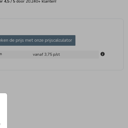
fer
4,5
/ 5
door
20.240
+ klanten!
ken de prijs met onze prijscalculator
UITSTICKER
SLUITSTICKER
m
vanaf 3,75
p/st
e