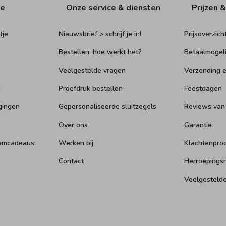
ie
Onze service & diensten
Prijzen &
tje
Nieuwsbrief > schrijf je in!
Prijsoverzich
Bestellen: hoe werkt het?
Betaalmogel
Veelgestelde vragen
Verzending e
n
Proefdruk bestellen
Feestdagen
gingen
Gepersonaliseerde sluitzegels
Reviews van
Over ons
Garantie
aamcadeaus
Werken bij
Klachtenpro
Contact
Herroepings
Veelgesteld