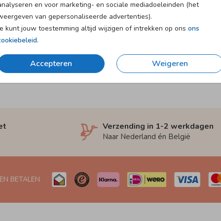
analyseren en voor marketing- en sociale mediadoeleinden (het
weergeven van gepersonaliseerde advertenties).
Je kunt jouw toestemming altijd wijzigen of intrekken op ons
ons
cookiebeleid
.
Accepteren
Weigeren
et
Verzending in 1-2 werkdagen
Naar Nederland én België
 EN BETALEN