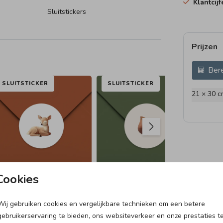
Klantcij
Sluitstickers
Prijzen
 dicht
Bere
e
SLUITSTICKER
SLUITSTICKER
SL
21 × 30 c
n jullie
Cookies
Wij gebruiken cookies en vergelijkbare technieken om een betere
GEBOORTETEGELTJE
gebruikerservaring te bieden, ons websiteverkeer en onze prestaties t