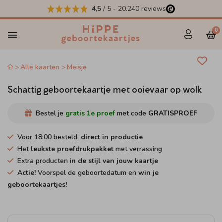
4,5
/ 5
-
20.240
reviews
0
Alle kaarten
Meisje
Schattig geboortekaartje met ooievaar op wolk
Bestel je
gratis 1e proef
met code
GRATISPROEF
Voor 18:00 besteld,
direct in productie
Het
leukste proefdrukpakket
met verrassing
Extra producten i
n de stijl van jouw kaartje
Actie!
Voorspel de geboortedatum en
win je
geboortekaartjes!