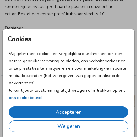
kleuren zijn eenvoudig zelf aan te passen in onze online
editor. Bestel een eerste proefdruk voor slechts 1€!
Designer
Cookies
Luckz
Wij gebruiken cookies en vergelijkbare technieken om een
Collectie
betere gebruikerservaring te bieden, ons websiteverkeer en
Meisje
onze prestaties te analyseren en voor marketing- en sociale
mediadoeleinden (het weergeven van gepersonaliseerde
advertenties).
Deze designs vind je misschien ook leuk
Je kunt jouw toestemming altijd wijzigen of intrekken op ons
ons cookiebeleid
.
GEBOORTEKAARTJE
Accepteren
Weigeren