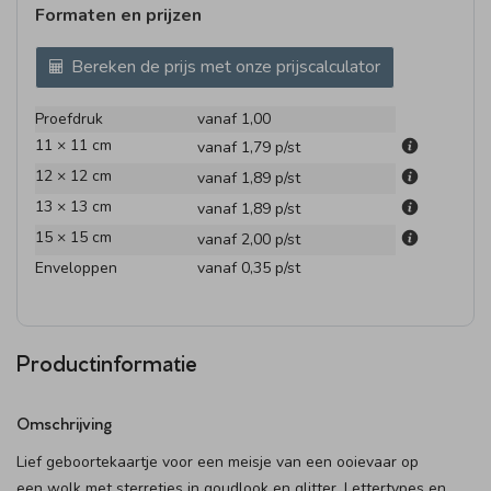
Formaten en prijzen
Bereken de prijs met onze prijscalculator
Proefdruk
vanaf 1,00
11 × 11 cm
vanaf 1,79
p/st
12 × 12 cm
vanaf 1,89
p/st
13 × 13 cm
vanaf 1,89
p/st
15 × 15 cm
vanaf 2,00
p/st
Enveloppen
vanaf 0,35
p/st
Productinformatie
Omschrijving
Lief geboortekaartje voor een meisje van een ooievaar op
een wolk met sterretjes in goudlook en glitter. Lettertypes en