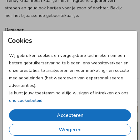
Trendy kraamfeest kaartje met mintgroene aquarel verf
strepen en goudlook hartjes voor je zoon of dochter. Bekijk
hier het
bijpassende geboortekaartje
.
Designer
Cookies
Made for Moments
Wij gebruiken cookies en vergelijkbare technieken om een
Collectie
betere gebruikerservaring te bieden, ons websiteverkeer en
Kraamborrel
onze prestaties te analyseren en voor marketing- en sociale
mediadoeleinden (het weergeven van gepersonaliseerde
advertenties).
Deze designs vind je misschien ook leuk
Je kunt jouw toestemming altijd wijzigen of intrekken op ons
ons cookiebeleid
.
GEBOORTEKAARTJE
GEBOORTE
Accepteren
Weigeren