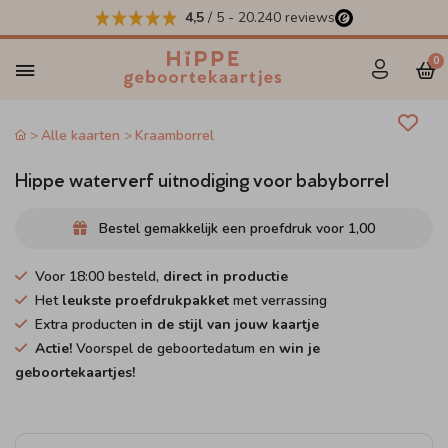
4,5
/ 5
-
20.240
reviews
0
Alle kaarten
Kraamborrel
Hippe waterverf uitnodiging voor babyborrel
Bestel gemakkelijk een proefdruk voor
1,00
Voor 18:00 besteld,
direct in productie
Het
leukste proefdrukpakket
met verrassing
Extra producten i
n de stijl van jouw kaartje
Actie!
Voorspel de geboortedatum en
win je
geboortekaartjes!