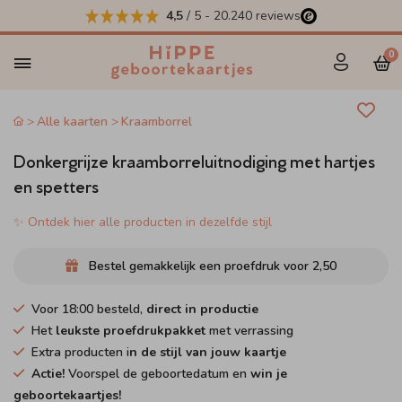
4,5
/ 5
-
20.240
reviews
0
Alle kaarten
Kraamborrel
Donkergrijze kraamborreluitnodiging met hartjes
en spetters
✨ Ontdek hier alle producten in dezelfde stijl
Bestel gemakkelijk een proefdruk voor
2,50
Voor 18:00 besteld,
direct in productie
Het
leukste proefdrukpakket
met verrassing
Extra producten i
n de stijl van jouw kaartje
Actie!
Voorspel de geboortedatum en
win je
geboortekaartjes!