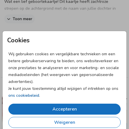
Wat een lief geboortekaartje! Dit kaartje heeft zachtroze
strepen op de achtergrond met de naam van jullie dochter in
goudfolie gedrukt. Het kaartje heeft een geschept papier
Toon meer
look die je zelf aan het kaartje geeft. Al onze kaartjes met
handgeschept papier vind je
hier
.
Designer
Cookies
Let hierbij op de volgende dingen:
Made for Moments
Wij gebruiken cookies en vergelijkbare technieken om een
- De kaarten moeten zelf worden uitgesneden om de look
Collectie
betere gebruikerservaring te bieden, ons websiteverkeer en
van handgeschept papier te creëren.
onze prestaties te analyseren en voor marketing- en sociale
- Kies uit onze twee beschikbare formaten:
Meisje
mediadoeleinden (het weergeven van gepersonaliseerde
1. Eindformaat 11 x 17 cm (oorspronkelijk 14 x 21 cm)
advertenties).
2. Eindformaat 10 x 15 cm (oorspronkelijk 11 x 17 cm)
Je kunt jouw toestemming altijd wijzigen of intrekken op ons
Deze designs vind je misschien ook leuk
- Het papier heeft een klassieke handgeschept papier-look
ons cookiebeleid
.
en is geen echt handgeschept papier.
GEBOORTEKAARTJE
GEBOORTE
- Aanbeveling: bestel 5 extra kaarten om snijfouten te
Accepteren
compenseren.
- Je kan een proefdruk bestellen van dit kaartje.
Weigeren
#sharon #bo