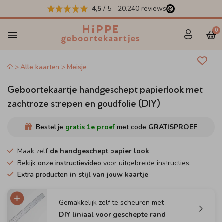
4,5
/ 5
-
20.240
reviews
0
Alle kaarten
Meisje
Geboortekaartje handgeschept papierlook met
zachtroze strepen en goudfolie (DIY)
Bestel je
gratis 1e proef
met code
GRATISPROEF
Maak zelf
de handgeschept papier look
Bekijk
onze instructievideo
voor uitgebreide instructies.
Extra producten
in stijl van jouw kaartje
Gemakkelijk zelf te scheuren met
DIY liniaal voor geschepte rand