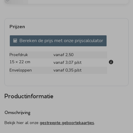
Prijzen
Bereken de prijs met onze prijscalculator
Proefdruk
vanaf 2,50
15 × 22 cm
vanaf 3,07
p/st
Enveloppen
vanaf 0,35
p/st
Productinformatie
Omschrijving
Bekijk hier al onze
gestreepte geboortekaartjes
.