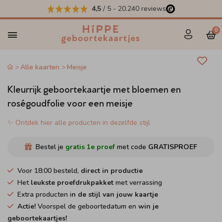
4,5
/ 5
-
20.240
reviews
0
Alle kaarten
Meisje
Kleurrijk geboortekaartje met bloemen en
roségoudfolie voor een meisje
✨ Ontdek hier alle producten in dezelfde stijl
Bestel je
gratis 1e proef
met code
GRATISPROEF
Voor 18:00 besteld,
direct in productie
Het
leukste proefdrukpakket
met verrassing
Extra producten i
n de stijl van jouw kaartje
Actie!
Voorspel de geboortedatum en
win je
geboortekaartjes!