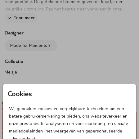
roségoudfolie. De getekende bloemen geven dit kaartje een
kleurrijke uitstraling. Pas het kaartje naar wens aan in onze
online editor en bestel een proefdruk om dit kaartje in het
Toon meer
echt te zien.
Dit product maakt onderdeel uit van
deze set
.
Designer
Made for Moments
Collectie
Meisje
Cookies
Deze designs vind je misschien ook leuk
GEBOORTEKAARTJE
Wij gebruiken cookies en vergelijkbare technieken om een
betere gebruikerservaring te bieden, ons websiteverkeer en
onze prestaties te analyseren en voor marketing- en sociale
mediadoeleinden (het weergeven van gepersonaliseerde
advertenties).