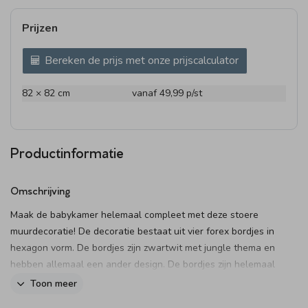
Prijzen
Bereken de prijs met onze prijscalculator
82 × 82 cm
vanaf 49,99
p/st
Productinformatie
Omschrijving
Maak de babykamer helemaal compleet met deze stoere
muurdecoratie! De decoratie bestaat uit vier forex bordjes in
hexagon vorm. De bordjes zijn zwartwit met jungle thema en
hebben allemaal een ander design. De bordjes zijn helemaal
naar wens aan te passen in onze online editor.
Toon meer