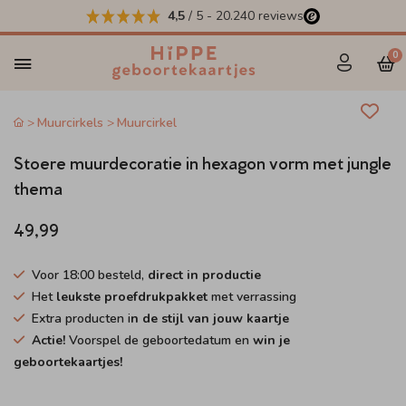
4,5
/ 5
-
20.240
reviews
0
Muurcirkels
Muurcirkel
Stoere muurdecoratie in hexagon vorm met jungle
thema
49,99
Voor 18:00 besteld,
direct in productie
Het
leukste proefdrukpakket
met verrassing
Extra producten i
n de stijl van jouw kaartje
Actie!
Voorspel de geboortedatum en
win je
geboortekaartjes!