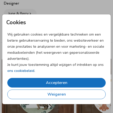
Designer
June & Berry
Cookies
Collectie
Wij gebruiken cookies en vergelijkbare technieken om een
Muurcirkel
betere gebruikerservaring te bieden, ons websiteverkeer en
onze prestaties te analyseren en voor marketing- en sociale
Deze designs vind je misschien ook leuk
mediadoeleinden (het weergeven van gepersonaliseerde
advertenties).
Je kunt jouw toestemming altijd wijzigen of intrekken op ons
ons cookiebeleid
.
Accepteren
Weigeren