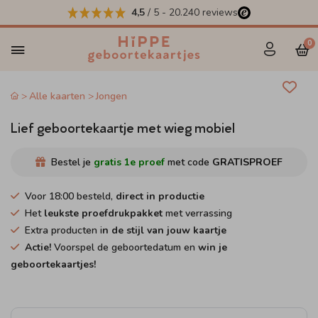
4,5
/ 5
-
20.240
reviews
0
Alle kaarten
Jongen
Lief geboortekaartje met wieg mobiel
Bestel je
gratis 1e proef
met code
GRATISPROEF
Voor 18:00 besteld,
direct in productie
Het
leukste proefdrukpakket
met verrassing
Extra producten i
n de stijl van jouw kaartje
Actie!
Voorspel de geboortedatum en
win je
geboortekaartjes!