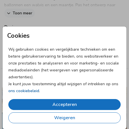
ballonnen een walvis en een maantje. Pas het ontwerp naar
wens aan in onze online editor.
Toon meer
Designer
Cookies
studio POPPY
Wij gebruiken cookies en vergelijkbare technieken om een
Collectie
betere gebruikerservaring te bieden, ons websiteverkeer en
Jongen
onze prestaties te analyseren en voor marketing- en sociale
mediadoeleinden (het weergeven van gepersonaliseerde
advertenties).
Deze designs vind je misschien ook leuk
Je kunt jouw toestemming altijd wijzigen of intrekken op ons
ons cookiebeleid
.
GEBOORTEKAARTJE
Accepteren
Weigeren