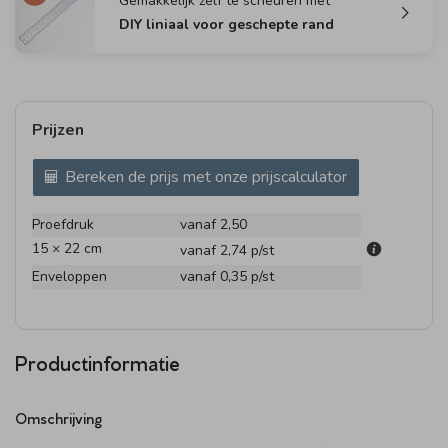
Gemakkelijk zelf te scheuren met
DIY liniaal voor geschepte rand
Prijzen
Bereken de prijs met onze prijscalculator
Proefdruk
vanaf 2,50
15 × 22 cm
vanaf 2,74
p/st
Enveloppen
vanaf 0,35
p/st
Productinformatie
Omschrijving