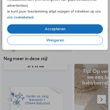
advertenties).
Dit product maakt onderdeel uit van
deze set
.
Je kunt jouw toestemming altijd wijzigen of intrekken op ons
ons cookiebeleid
.
Accepteren
Weigeren
Nog meer in deze stijl
97 X 45 MM