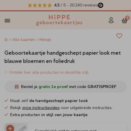
4,5
/ 5
-
20.240
reviews
0
Alle kaarten
Meisje
Geboortekaartje handgeschept papier look met
blauwe bloemen en foliedruk
✨ Ontdek hier alle producten in dezelfde stijl
Bestel je
gratis 1e proef
met code
GRATISPROEF
Maak zelf
de handgeschept papier look
Bekijk
onze instructievideo
voor uitgebreide instructies.
Extra producten
in stijl van jouw kaartje