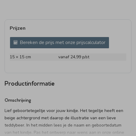
Prijzen
Bereken de prijs met onze prijscalculator
15 × 15 cm
vanaf 24,99
p/st
Productinformatie
Omschrijving
Lief geboortetegeltje voor jouw kindje. Het tegeltje heeft een
beige achtergrond met daarop de illustratie van een lieve
teddybeer. In het midden lees je de naam en geboortedatum
van het kindje. Pas het ontwerp naar wens aan in onze online