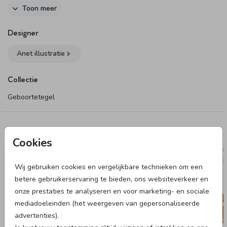
editor.
Toon meer
Specificaties geboortetegel
Designer
- Afmeting: 15 x 15 cm
Anet illustratie
- Materiaal: keramiek (glad) met matte afwerking
- Inclusief messingkleurig ophanghaakje
Collectie
- Te bedrukken met een afbeelding, tekst en/of eigen foto
- De kleuren van het tegeltje kunnen afwijken i.v.m. met de
Geboortetegel
kleuren van het geboortekaartje
Dit product maakt onderdeel uit van
deze set
.
Deze designs vind je misschien ook leuk
Cookies
GEBOORTETEGELTJE
GEBOORTE
Wij gebruiken cookies en vergelijkbare technieken om een
betere gebruikerservaring te bieden, ons websiteverkeer en
onze prestaties te analyseren en voor marketing- en sociale
mediadoeleinden (het weergeven van gepersonaliseerde
advertenties).