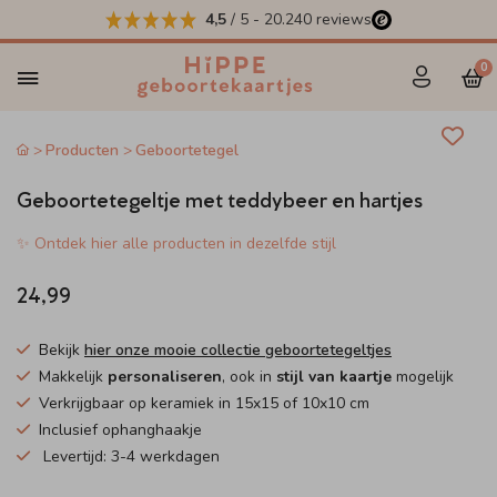
4,5
/ 5
-
20.240
reviews
0
Producten
Geboortetegel
Geboortetegeltje met teddybeer en hartjes
✨ Ontdek hier alle producten in dezelfde stijl
24,99
Bekijk
hier onze mooie collectie geboortetegeltjes
Makkelijk
personaliseren
, ook in
stijl van kaartje
mogelijk
Verkrijgbaar op keramiek in 15x15 of 10x10 cm
Inclusief ophanghaakje
Levertijd: 3-4 werkdagen