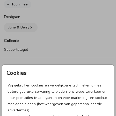
onze online editor met de naam en geboortedatum van jullie
Toon meer
kleintje.
Dit product maakt onderdeel uit van
deze set
.
Designer
June & Berry
Collectie
Geboortetegel
Deze designs vind je misschien ook leuk
Cookies
RAAMBORD
RAAMST
Wij gebruiken cookies en vergelijkbare technieken om een
betere gebruikerservaring te bieden, ons websiteverkeer en
onze prestaties te analyseren en voor marketing- en sociale
mediadoeleinden (het weergeven van gepersonaliseerde
advertenties).