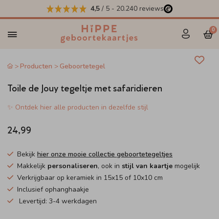
4,5
/ 5
-
20.240
reviews
0
Producten
Geboortetegel
Toile de Jouy tegeltje met safaridieren
✨ Ontdek hier alle producten in dezelfde stijl
24,99
Bekijk
hier onze mooie collectie geboortetegeltjes
Makkelijk
personaliseren
, ook in
stijl van kaartje
mogelijk
Verkrijgbaar op keramiek in 15x15 of 10x10 cm
Inclusief ophanghaakje
Levertijd: 3-4 werkdagen