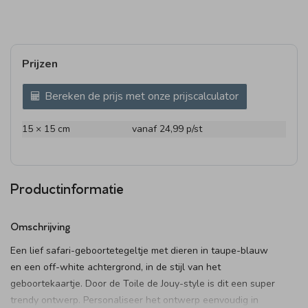
Prijzen
Bereken de prijs met onze prijscalculator
15 × 15 cm
vanaf 24,99
p/st
Productinformatie
Omschrijving
Een lief safari-geboortetegeltje met dieren in taupe-blauw
en een off-white achtergrond, in de stijl van het
geboortekaartje. Door de Toile de Jouy-style is dit een super
trendy ontwerp. Personaliseer het ontwerp eenvoudig in