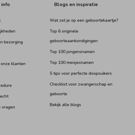
 info
Blogs en inspiratie
t
Wat zet je op een geboortekaartje?
ijkheden
Top 6 originele
geboorteaankondigingen
n bezorging
Top 100 jongensnamen
Top 100 meisjesnamen
 onze klanten
5 tips voor perfecte doopsuikers
Checklist voor zwangerschap en
cedure
geboorte
recht
Bekijk alle blogs
e vragen