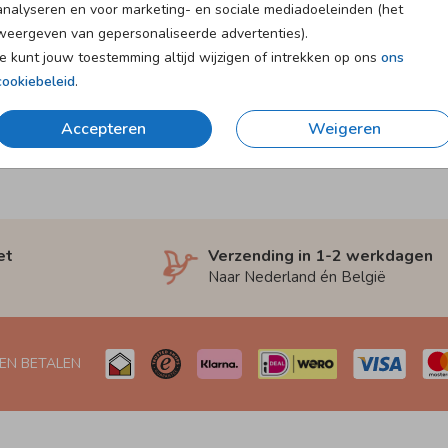
analyseren en voor marketing- en sociale mediadoeleinden (het
weergeven van gepersonaliseerde advertenties).
Je kunt jouw toestemming altijd wijzigen of intrekken op ons
ons
cookiebeleid
.
Accepteren
Weigeren
et
Verzending in 1-2 werkdagen
Naar Nederland én België
 EN BETALEN