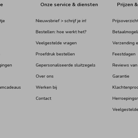
ie
Onze service & diensten
Prijzen &
tje
Nieuwsbrief > schrijf je in!
Prijsoverzich
Bestellen: hoe werkt het?
Betaalmogel
Veelgestelde vragen
Verzending e
n
Proefdruk bestellen
Feestdagen
gingen
Gepersonaliseerde sluitzegels
Reviews van
Over ons
Garantie
aamcadeaus
Werken bij
Klachtenpro
Contact
Herroepings
Veelgesteld