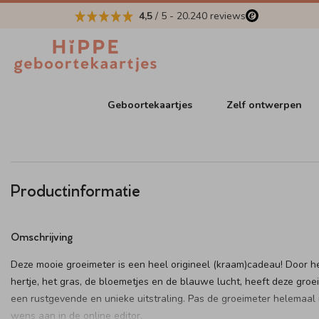
4,5
/ 5
-
20.240
reviews
Geboortekaartjes
Zelf ontwerpen
Productinformatie
Omschrijving
Deze mooie groeimeter is een heel origineel (kraam)cadeau! Door he
hertje, het gras, de bloemetjes en de blauwe lucht, heeft deze groe
een rustgevende en unieke uitstraling. Pas de groeimeter helemaal
wens aan in de online editor.