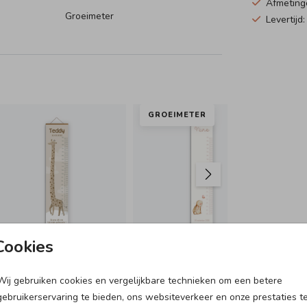
Afmeting
Groeimeter
Levertijd
j 45 cm
t
GROEIMETER
Cookies
Wij gebruiken cookies en vergelijkbare technieken om een betere
DOOPSUIKERDOOSJE
gebruikerservaring te bieden, ons websiteverkeer en onze prestaties t