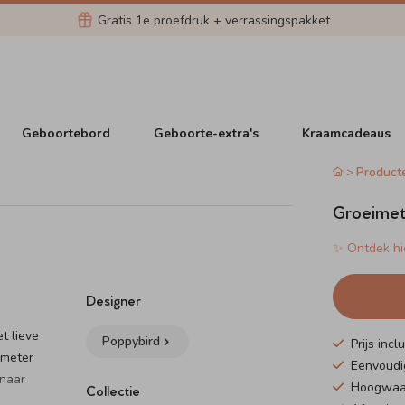
Gratis 1e proefdruk + verrassingspakket
Geboortebord
Geboorte-extra's
Kraamcadeaus
Product
Groeimete
✨ Ontdek hie
Designer
t lieve
Poppybird
Prijs inc
imeter
Eenvoudig
 naar
Hoogwaard
Collectie