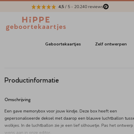
4,5
/ 5
-
20.240
reviews
Geboortekaartjes
Zelf ontwerpen
Productinformatie
Omschrijving
Een gave memorybox voor jouw kindje. Deze box heeft een
gepersonaliseerde deksel met daarop een blauwe luchtballon tuss
wolkjes. In de luchtballon zie je een lief silhouetje. Pas het ontwerp
wens aan in onze editor.