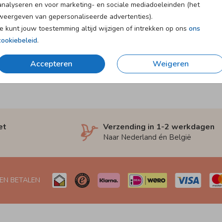
analyseren en voor marketing- en sociale mediadoeleinden (het
weergeven van gepersonaliseerde advertenties).
Je kunt jouw toestemming altijd wijzigen of intrekken op ons
ons
cookiebeleid
.
Accepteren
Weigeren
et
Verzending in 1-2 werkdagen
Naar Nederland én België
 EN BETALEN