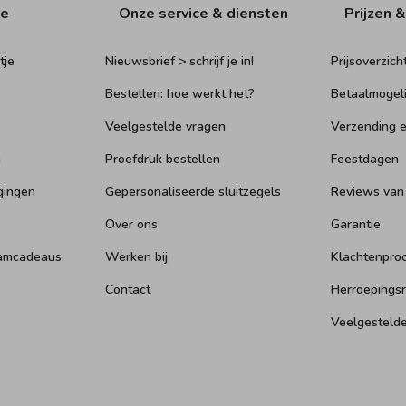
ie
Onze service & diensten
Prijzen &
tje
Nieuwsbrief > schrijf je in!
Prijsoverzich
Bestellen: hoe werkt het?
Betaalmogel
Veelgestelde vragen
Verzending e
n
Proefdruk bestellen
Feestdagen
gingen
Gepersonaliseerde sluitzegels
Reviews van
Over ons
Garantie
aamcadeaus
Werken bij
Klachtenpro
Contact
Herroepings
Veelgesteld