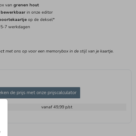
ox van
grenen hout
g bewerkbaar
in onze editor
oortekaartje
op de deksel*
: 5-7 werkdagen
ct
met ons op voor een memorybox in de stijl van je kaartje.
MORYBOX
MEMORYBOX
MEMO
ken de prijs met onze prijscalculator
m
vanaf 49,99
p/st
OPSUIKERDOOSJE
NAAMSTICKER
SLUIT
e