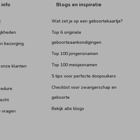
 info
Blogs en inspiratie
t
Wat zet je op een geboortekaartje?
ijkheden
Top 6 originele
geboorteaankondigingen
n bezorging
Top 100 jongensnamen
Top 100 meisjesnamen
 onze klanten
5 tips voor perfecte doopsuikers
Checklist voor zwangerschap en
cedure
geboorte
recht
Bekijk alle blogs
e vragen