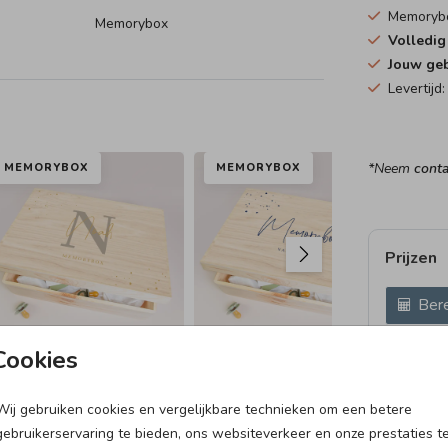
Memoryb
Memorybox
Volledi
Jouw geb
Levertijd
*Neem
conta
MEMORYBOX
MEMORYBOX
ME
Prijzen
Bere
40 × 30 c
Cookies
Wij gebruiken cookies en vergelijkbare technieken om een betere
RAAMBORD
DO
gebruikerservaring te bieden, ons websiteverkeer en onze prestaties t