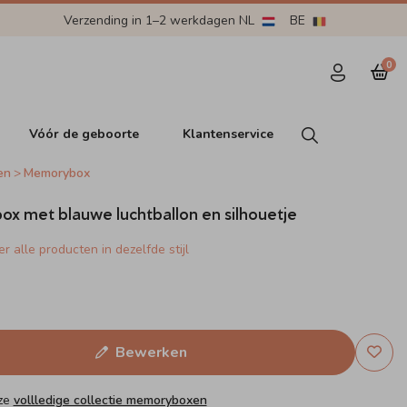
Verzending in 1–2 werkdagen NL
BE
0
Vóór de geboorte
Klantenservice
en
Memorybox
 met blauwe luchtballon en silhouetje
r alle producten in dezelfde stijl
Bewerken
nze
vollledige collectie memoryboxen