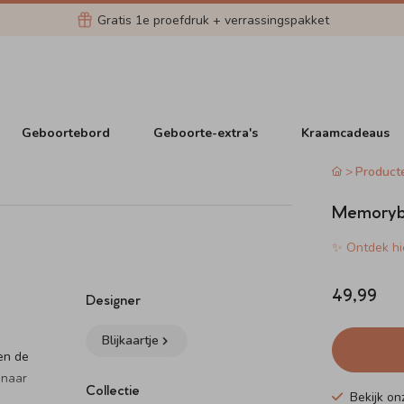
Gratis 1e proefdruk + verrassingspakket
Geboortebord
Geboorte-extra's
Kraamcadeaus
Product
Memorybox
✨ Ontdek hie
49,99
Designer
Blijkaartje
en de
 naar
Collectie
Bekijk o