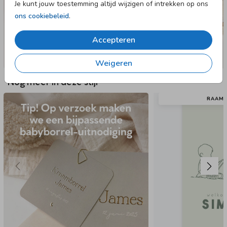
Je kunt jouw toestemming altijd wijzigen of intrekken op ons
ons cookiebeleid
.
Accepteren
Weigeren
Nog meer in deze stijl
RAAM