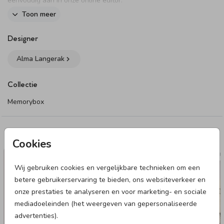
eenvoudig aan in onze online editor.
Toon meer
Specificaties:
Beschikbaar in 2 formaten.
Designer
Materiaal: Paulownia hout
Alma Langerak
Met houten schuifdeksel
Let op!
Het betreft een natuurproduct, dus kleur en
Collectie
afwerking kan licht verschillen.
Memorybox
Bekijk ook onze
collectie memoryboxen
, inclusief boxen met
klapdeksel.
Dit product maakt onderdeel uit van
deze set
.
Deze designs vind je misschien ook leuk
Cookies
MEMORYBOX
MEMOR
Wij gebruiken cookies en vergelijkbare technieken om een
betere gebruikerservaring te bieden, ons websiteverkeer en
onze prestaties te analyseren en voor marketing- en sociale
mediadoeleinden (het weergeven van gepersonaliseerde
advertenties).