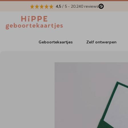
4,5
/ 5
-
20.240
reviews
Geboortekaartjes
Zelf ontwerpen