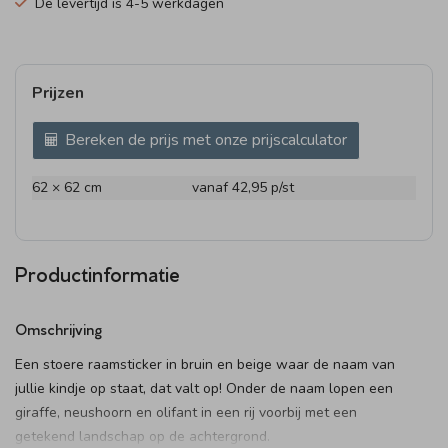
De levertijd is 4-5 werkdagen
Prijzen
Bereken de prijs met onze prijscalculator
62 × 62 cm
vanaf 42,95
p/st
Productinformatie
Omschrijving
Een stoere raamsticker in bruin en beige waar de naam van
jullie kindje op staat, dat valt op! Onder de naam lopen een
giraffe, neushoorn en olifant in een rij voorbij met een
getekend landschap op de achtergrond.