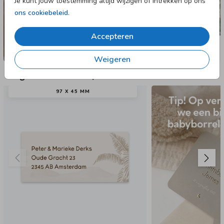
Je kunt jouw toestemming altijd wijzigen of intrekken op ons
ons cookiebeleid
.
Accepteren
Weigeren
Nog meer in deze stijl
97 X 45 MM