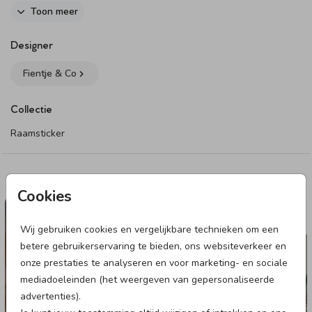
Toon meer
Dit product maakt onderdeel uit van
deze set
.
Designer
Fientje & Co
Collectie
Raamsticker
Deze designs vind je misschien ook leuk
Cookies
RAAMSTICKER
Wij gebruiken cookies en vergelijkbare technieken om een
betere gebruikerservaring te bieden, ons websiteverkeer en
onze prestaties te analyseren en voor marketing- en sociale
mediadoeleinden (het weergeven van gepersonaliseerde
advertenties).