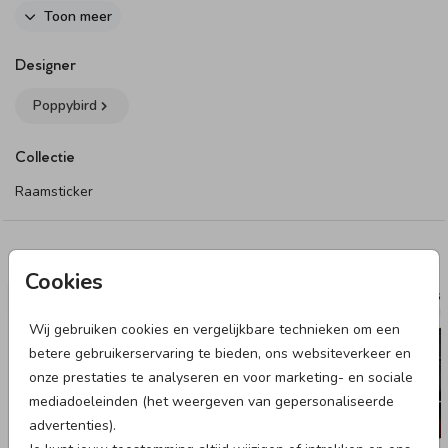
Toon meer
Designer
Poppybird
Collectie
Raamsticker
Deze designs vind je misschien ook leuk
Cookies
RAAMBORD
NAAMST
Wij gebruiken cookies en vergelijkbare technieken om een
betere gebruikerservaring te bieden, ons websiteverkeer en
onze prestaties te analyseren en voor marketing- en sociale
mediadoeleinden (het weergeven van gepersonaliseerde
advertenties).