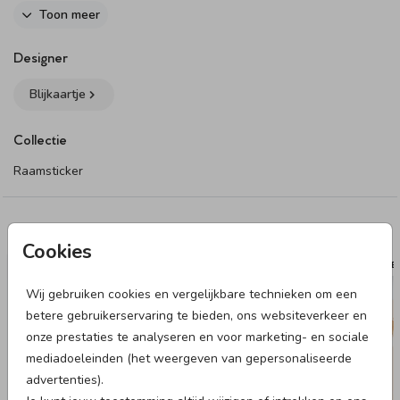
80 cm en 100 cm.
Toon meer
Dit product maakt onderdeel uit van
deze set
.
Designer
Blijkaartje
Collectie
Raamsticker
Deze designs vind je misschien ook leuk
Cookies
TUINBORD
TUIN
Wij gebruiken cookies en vergelijkbare technieken om een
betere gebruikerservaring te bieden, ons websiteverkeer en
onze prestaties te analyseren en voor marketing- en sociale
mediadoeleinden (het weergeven van gepersonaliseerde
advertenties).