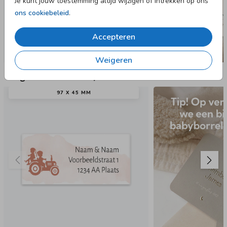
Je kunt jouw toestemming altijd wijzigen of intrekken op ons
ons cookiebeleid
.
Accepteren
Weigeren
Nog meer in deze stijl
97 X 45 MM