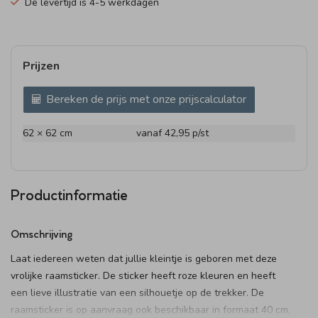
De levertijd is 4-5 werkdagen
Prijzen
Bereken de prijs met onze prijscalculator
62 × 62 cm
vanaf 42,95
p/st
Productinformatie
Omschrijving
Laat iedereen weten dat jullie kleintje is geboren met deze
vrolijke raamsticker. De sticker heeft roze kleuren en heeft
een lieve illustratie van een silhouetje op de trekker. De
raamsticker is op aanvraag ook beschikbaar in formaat 40 cm,