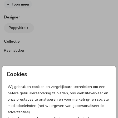
Dit product maakt onderdeel uit van
deze set
.
Toon meer
Designer
Poppybird
Collectie
Raamsticker
Deze designs vind je misschien ook leuk
Cookies
RAAMSTICKER
TUIN
Wij gebruiken cookies en vergelijkbare technieken om een
betere gebruikerservaring te bieden, ons websiteverkeer en
onze prestaties te analyseren en voor marketing- en sociale
mediadoeleinden (het weergeven van gepersonaliseerde
advertenties).