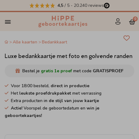
4,5
/ 5
-
20.240
reviews
0
Alle kaarten
Bedankkaart
Luxe bedankkaartje met foto en golvende randen
Bestel je
gratis 1e proef
met code
GRATISPROEF
Voor 18:00 besteld,
direct in productie
Het
leukste proefdrukpakket
met verrassing
Extra producten i
n de stijl van jouw kaartje
Actie!
Voorspel de geboortedatum en
win je
geboortekaartjes!