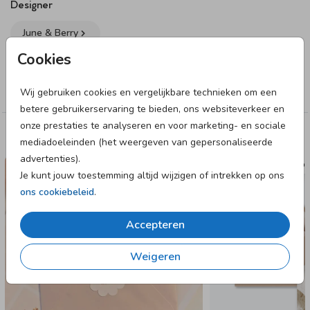
Designer
June & Berry
Cookies
Collectie
Bedankkaart
Wij gebruiken cookies en vergelijkbare technieken om een
betere gebruikerservaring te bieden, ons websiteverkeer en
onze prestaties te analyseren en voor marketing- en sociale
Deze designs vind je misschien ook leuk
mediadoeleinden (het weergeven van gepersonaliseerde
advertenties).
SLUITSTICKER
ENVELOP
Je kunt jouw toestemming altijd wijzigen of intrekken op ons
ons cookiebeleid
.
Accepteren
Weigeren