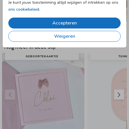
Je kunt jouw toestemming altijd wijzigen of intrekken op ons
ons cookiebeleid
.
Accepteren
Weigeren
Nog meer in deze stijl
GEBOORTEKAARTJE
TUIN