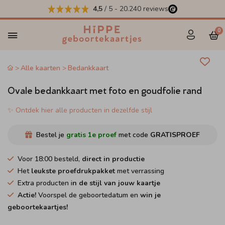
4,5
/ 5
-
20.240
reviews
0
Alle kaarten
Bedankkaart
Ovale bedankkaart met foto en goudfolie rand
✨ Ontdek hier alle producten in dezelfde stijl
Bestel je
gratis 1e proef
met code
GRATISPROEF
Voor 18:00 besteld,
direct in productie
Het
leukste proefdrukpakket
met verrassing
Extra producten i
n de stijl van jouw kaartje
Actie!
Voorspel de geboortedatum en
win je
geboortekaartjes!