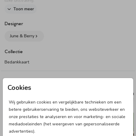
luxe uitstraling.
Toon meer
Dit product maakt onderdeel uit van
deze set
.
Designer
June & Berry
Collectie
Bedankkaart
Deze designs vind je misschien ook leuk
Cookies
ENVELOP INLAY
LABE
Wij gebruiken cookies en vergelijkbare technieken om een
betere gebruikerservaring te bieden, ons websiteverkeer en
onze prestaties te analyseren en voor marketing- en sociale
mediadoeleinden (het weergeven van gepersonaliseerde
advertenties).