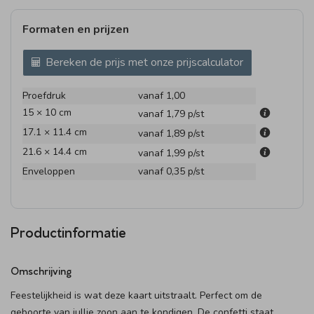
Formaten en prijzen
Bereken de prijs met onze prijscalculator
Proefdruk
vanaf 1,00
15 × 10 cm
vanaf 1,79
p/st
17.1 × 11.4 cm
vanaf 1,89
p/st
21.6 × 14.4 cm
vanaf 1,99
p/st
Enveloppen
vanaf 0,35
p/st
Productinformatie
Omschrijving
Feestelijkheid is wat deze kaart uitstraalt. Perfect om de
geboorte van jullie zoon aan te kondigen. De confetti staat