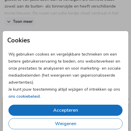
zowel aan de buiten- als binnenzijde en heeft verschillende
mooie kleuren. De naam van jullie kindje staat centraal in het
midden met een mooi lettertype.
Toon meer
Designer
Cookies
studio POPPY
Wij gebruiken cookies en vergelijkbare technieken om een
Collectie
betere gebruikerservaring te bieden, ons websiteverkeer en
onze prestaties te analyseren en voor marketing- en sociale
Jongen
mediadoeleinden (het weergeven van gepersonaliseerde
advertenties).
Deze designs vind je misschien ook leuk
Je kunt jouw toestemming altijd wijzigen of intrekken op ons
ons cookiebeleid
.
GEBOORTEKAARTJE
GEBOORTE
Accepteren
Weigeren