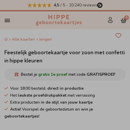
4,5
/ 5
-
20.240
reviews
0
Alle kaarten
Jongen
Feestelijk geboortekaartje voor zoon met confetti
in hippe kleuren
Bestel je
gratis 1e proef
met code
GRATISPROEF
Voor 18:00 besteld,
direct in productie
Het
leukste proefdrukpakket
met verrassing
Extra producten i
n de stijl van jouw kaartje
Actie!
Voorspel de geboortedatum en
win je
geboortekaartjes!