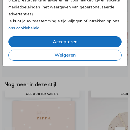
onze prestaties te analyseren en voor marketing- en sociale
mediadoeleinden (het weergeven van gepersonaliseerde
advertenties).
Je kunt jouw toestemming altijd wijzigen of intrekken op ons
ons cookiebeleid
.
Accepteren
Weigeren
Nog meer in deze stijl
GEBOORTEKAARTJE
LABE