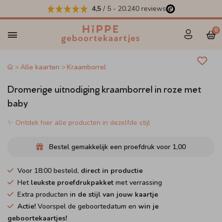
4,5
/ 5
-
20.240
reviews
0
Alle kaarten
Kraamborrel
Dromerige uitnodiging kraamborrel in roze met
baby
✨ Ontdek hier alle producten in dezelfde stijl
Bestel gemakkelijk een proefdruk voor
1,00
Voor 18:00 besteld,
direct in productie
Het
leukste proefdrukpakket
met verrassing
Extra producten i
n de stijl van jouw kaartje
Actie!
Voorspel de geboortedatum en
win je
geboortekaartjes!