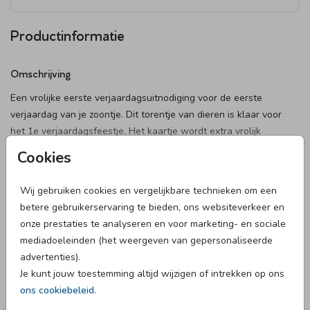
Productinformatie
Omschrijving
Een vrolijke eerste verjaardagsuitnodiging voor de eerste
verjaardag van je zoontje. Dit torentje van dieren is klaar voor
het 1e verjaardagsfeestje. Het kaartje wordt extra vrolijk
door de slingers die de dieren vasthouden. In onze online
Cookies
editor kan je het kaartje personaliseren, zodat het kaartje
Toon meer
perfect past bij jullie feestje.
Wij gebruiken cookies en vergelijkbare technieken om een
Designer
betere gebruikerservaring te bieden, ons websiteverkeer en
onze prestaties te analyseren en voor marketing- en sociale
Poppybird
mediadoeleinden (het weergeven van gepersonaliseerde
advertenties).
Collectie
Je kunt jouw toestemming altijd wijzigen of intrekken op ons
Verjaardag
ons cookiebeleid
.