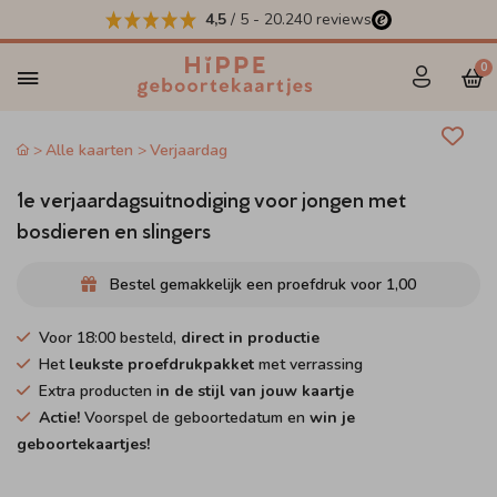
4,5
/ 5
-
20.240
reviews
0
Alle kaarten
Verjaardag
1e verjaardagsuitnodiging voor jongen met
bosdieren en slingers
Bestel gemakkelijk een proefdruk voor
1,00
Voor 18:00 besteld,
direct in productie
Het
leukste proefdrukpakket
met verrassing
Extra producten i
n de stijl van jouw kaartje
Actie!
Voorspel de geboortedatum en
win je
geboortekaartjes!