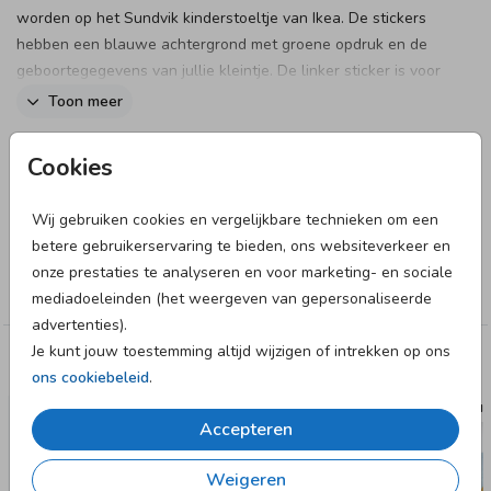
worden op het Sundvik kinderstoeltje van Ikea. De stickers
hebben een blauwe achtergrond met groene opdruk en de
geboortegegevens van jullie kleintje. De linker sticker is voor
het zitvlak en de rechter sticker is voor de rugleuning. De
Toon meer
stickers zijn helemaal naar wens aan te passen in onze
online editor en zijn eenvoudig op het stoeltje te plakken.
Designer
Cookies
June & Berry
Wij gebruiken cookies en vergelijkbare technieken om een
betere gebruikerservaring te bieden, ons websiteverkeer en
Collectie
onze prestaties te analyseren en voor marketing- en sociale
Stoeltje
mediadoeleinden (het weergeven van gepersonaliseerde
advertenties).
Je kunt jouw toestemming altijd wijzigen of intrekken op ons
Deze designs vind je misschien ook leuk
ons cookiebeleid
.
RAAM
Accepteren
Weigeren